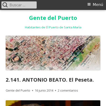
Buscar:
Menú
Menú
principal
Saltar
Gente del Puerto
al
contenido
Habitantes de El Puerto de Santa María
2.141. ANTONIO BEATO. El Peseta.
Autor
Publicado
en 2.141. ANTONIO 
Gente del Puerto
16 junio 2014
2 comentarios
el