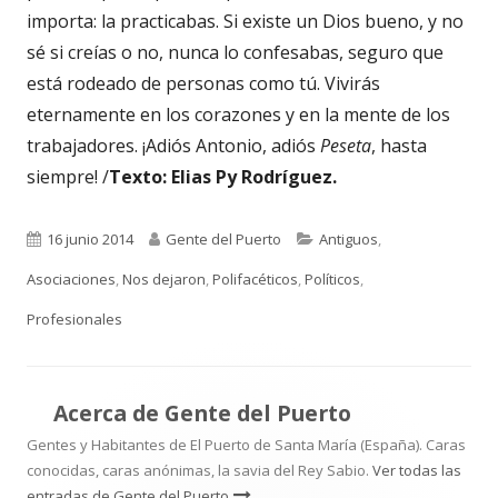
importa: la practicabas. Si existe un Dios bueno, y no
sé si creías o no, nunca lo confesabas, seguro que
está rodeado de personas como tú. Vivirás
eternamente en los corazones y en la mente de los
trabajadores. ¡Adiós Antonio, adiós
Peseta
, hasta
siempre! /
Texto: Elias Py Rodríguez.
Publicado
Autor
Categorías
16 junio 2014
Gente del Puerto
Antiguos
,
el
Asociaciones
,
Nos dejaron
,
Polifacéticos
,
Políticos
,
Profesionales
Acerca de
Gente del Puerto
Gentes y Habitantes de El Puerto de Santa María (España). Caras
conocidas, caras anónimas, la savia del Rey Sabio.
Ver todas las
entradas de Gente del Puerto