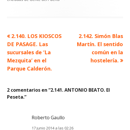
Artículo
Artículo
2.140. LOS KIOSCOS
2.142. Simón Blas
Navegación
anterior
siguiente
DE PASAGE. Las
Martín. El sentido
de
sucursales de ‘La
común en la
Mezquita’ en el
hostelería.
entradas
Parque Calderón.
2 comentarios en “
2.141. ANTONIO BEATO. El
Peseta.
”
Roberto Gaullo
17 junio 2014 a las 02:26