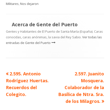
el
Militares
,
Nos dejaron
Acerca de
Gente del Puerto
Gentes y Habitantes de El Puerto de Santa María (España). Caras
conocidas, caras anónimas, la savia del Rey Sabio.
Ver todas las
entradas de Gente del Puerto
Artículo
Artículo
2.595. Antonio
2.597. Juanito
Navegación
anterior
siguiente
Rodríguez Huertas.
Mosquera.
de
Recuerdos del
Colaborador de la
Colegito.
Basílica de Ntra. Sra.
entradas
de los Milagros.