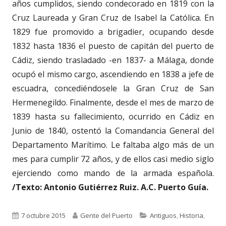
años cumplidos, siendo condecorado en 1819 con la
Cruz Laureada y Gran Cruz de Isabel la Católica. En
1829 fue promovido a brigadier, ocupando desde
1832 hasta 1836 el puesto de capitán del puerto de
Cádiz, siendo trasladado -en 1837- a Málaga, donde
ocupó el mismo cargo, ascendiendo en 1838 a jefe de
escuadra, concediéndosele la Gran Cruz de San
Hermenegildo. Finalmente, desde el mes de marzo de
1839 hasta su fallecimiento, ocurrido en Cádiz en
Junio de 1840, ostentó la Comandancia General del
Departamento Marítimo. Le faltaba algo más de un
mes para cumplir 72 años, y de ellos casi medio siglo
ejerciendo como mando de la armada española.
/Texto: Antonio Gutiérrez Ruiz. A.C. Puerto Guía.
Publicado
Autor
Categorías
7 octubre 2015
Gente del Puerto
Antiguos
,
Historia
,