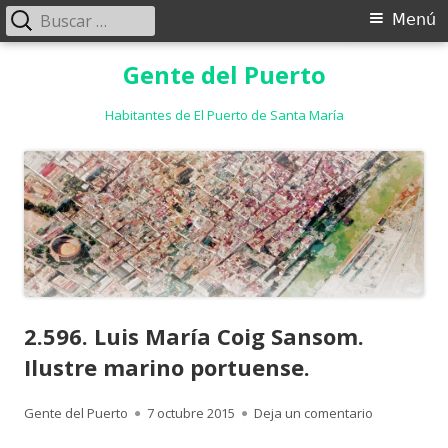
Buscar:
Menú
Menú
principal
Saltar
Gente del Puerto
al
contenido
Habitantes de El Puerto de Santa María
2.596. Luis María Coig Sansom.
Ilustre marino portuense.
Autor
Publicado
para 2.596. 
Gente del Puerto
7 octubre 2015
Deja un comentario
el