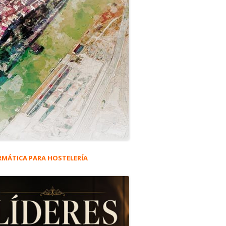
RMÁTICA PARA HOSTELERÍA
rra
eral
y su paso por el Penal.
ncipal