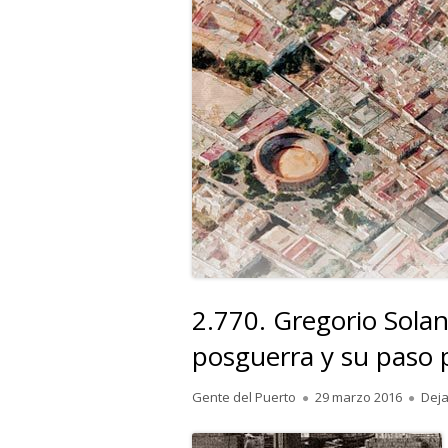
2.770. Gregorio Sola
posguerra y su paso p
Autor
Publicado
Gente del Puerto
29 marzo 2016
Deja
el