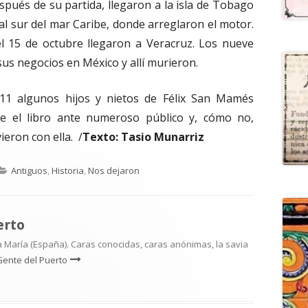
después de su partida, llegaron a la isla de Tobago
al sur del mar Caribe, donde arreglaron el motor.
 15 de octubre llegaron a Veracruz. Los nueve
us negocios en México y allí murieron.
011 algunos hijos y nietos de Félix San Mamés
e el libro ante numeroso público y, cómo no,
ieron con ella. /
Texto:
Tasio Munarriz
Categorías
Antiguos
,
Historia
,
Nos dejaron
erto
 María (España). Caras conocidas, caras anónimas, la savia
Gente del Puerto