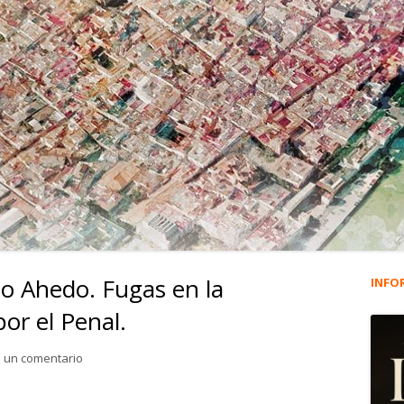
no Ahedo. Fugas en la
INFO
Ba
or el Penal.
lat
para 2.770. Gregorio Solano Ahedo. Fugas en la posguerra 
 un comentario
pri