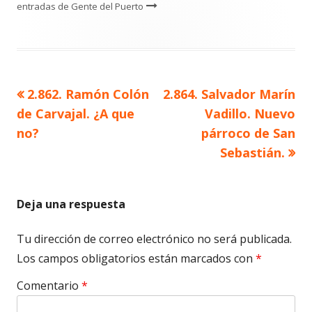
entradas de Gente del Puerto
Artículo
Artículo
2.862. Ramón Colón
2.864. Salvador Marín
Navegación
anterior
siguiente
de Carvajal. ¿A que
Vadillo. Nuevo
de
no?
párroco de San
Sebastián.
entradas
Deja una respuesta
Tu dirección de correo electrónico no será publicada.
Los campos obligatorios están marcados con
*
Comentario
*