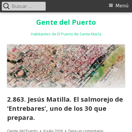
Buscar:
Menú
Menú
principal
Saltar
Gente del Puerto
al
contenido
Habitantes de El Puerto de Santa María
2.863. Jesús Matilla. El salmorejo de
‘Entrebares’, uno de los 30 que
prepara.
Autor
Publicado
para 2.863. Jesú
Gente del Puerto
6 julio 2016
Deja un comentario