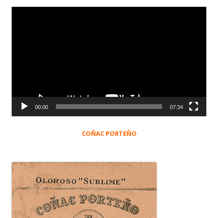
Reproductor
de
vídeo
00:00
07:34
COÑAC PORTEÑO