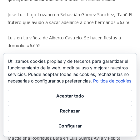
José Luis Lojo Lozano
en
Sebastián Gómez Sánchez, ‘Tani’. El
frutero que ayudó a sacar adelante a once hermanos #6.656
Luis
en
La viñeta de Alberto Castrelo. Se hacen fiestas a
domicilio #6.655
Javier Bello González
en
La viñeta de Alberto Castrelo. Se
Utilizamos cookies propias y de terceros para garantizar el
funcionamiento de la web, medir su uso y mejorar nuestros
hacen fiestas a domicilio #6.655
servicios. Puede aceptar todas las cookies, rechazar las no
necesarias o configurar sus preferencias.
Política de cookies
Fernando
en
La viñeta de Alberto Castrelo. Se hacen fiestas a
domicilio #6.655
Aceptar todo
Nicolas Terry Martinez
en
Luis Suárez Ávila y Pepita Lena:
Rechazar
una tertulia de 2004 sobre el centro histórico que El Puerto
estaba perdiendo #6.653
Configurar
Magdalena Rodríguez Lara
en
Luis Suárez Ávila y Pepita