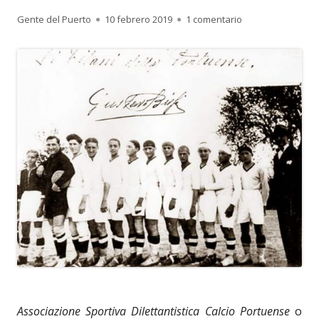
Autor
Publicado
en 3.884. Associaz
Gente del Puerto
10 febrero 2019
1 comentario
el
Associazione Sportiva Dilettantistica Calcio Portuense
o