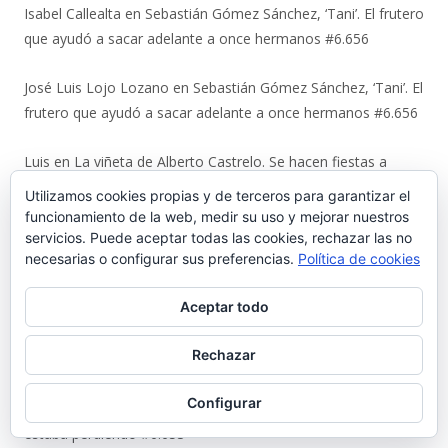
Isabel Callealta
en
Sebastián Gómez Sánchez, ‘Tani’. El frutero
que ayudó a sacar adelante a once hermanos #6.656
José Luis Lojo Lozano
en
Sebastián Gómez Sánchez, ‘Tani’. El
frutero que ayudó a sacar adelante a once hermanos #6.656
Luis
en
La viñeta de Alberto Castrelo. Se hacen fiestas a
domicilio #6.655
Utilizamos cookies propias y de terceros para garantizar el
funcionamiento de la web, medir su uso y mejorar nuestros
Javier Bello González
en
La viñeta de Alberto Castrelo. Se
servicios. Puede aceptar todas las cookies, rechazar las no
necesarias o configurar sus preferencias.
Política de cookies
hacen fiestas a domicilio #6.655
Aceptar todo
Fernando
en
La viñeta de Alberto Castrelo. Se hacen fiestas a
domicilio #6.655
Rechazar
Nicolas Terry Martinez
en
Luis Suárez Ávila y Pepita Lena:
Configurar
una tertulia de 2004 sobre el centro histórico que El Puerto
estaba perdiendo #6.653