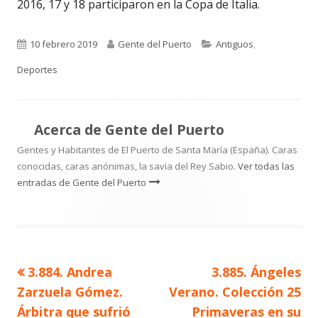
2016, 17 y 18 participaron en la Copa de Italia.
Publicado
Autor
Categorías
10 febrero 2019
Gente del Puerto
Antiguos
,
el
Deportes
Acerca de
Gente del Puerto
Gentes y Habitantes de El Puerto de Santa María (España). Caras
conocidas, caras anónimas, la savia del Rey Sabio.
Ver todas las
entradas de Gente del Puerto
Artículo
Artículo
3.884. Andrea
3.885. Ángeles
Navegación
anterior
siguiente
Zarzuela Gómez.
Verano. Colección 25
de
Árbitra que sufrió
Primaveras en su