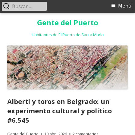
Buscar:
Menú
Menú
principal
Saltar
Gente del Puerto
al
contenido
Habitantes de El Puerto de Santa María
Alberti y toros en Belgrado: un
experimento cultural y político
#6.545
Autor
Publicado
en Alberti y toros e
Gente del Puerto
10 abril 2026
2 comentarios