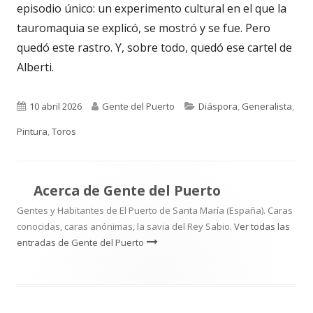
episodio único: un experimento cultural en el que la
tauromaquia se explicó, se mostró y se fue. Pero
quedó este rastro. Y, sobre todo, quedó ese cartel de
Alberti.
Publicado
Autor
Categorías
10 abril 2026
Gente del Puerto
Diáspora
,
Generalista
,
el
Pintura
,
Toros
Acerca de
Gente del Puerto
Gentes y Habitantes de El Puerto de Santa María (España). Caras
conocidas, caras anónimas, la savia del Rey Sabio.
Ver todas las
entradas de Gente del Puerto