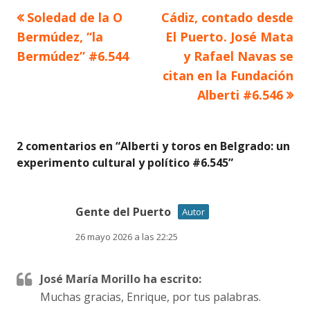
Artículo
Artículo
Soledad de la O
Cádiz, contado desde
Navegación
anterior
siguiente
Bermúdez, “la
El Puerto. José Mata
de
Bermúdez” #6.544
y Rafael Navas se
citan en la Fundación
entradas
Alberti #6.546
2 comentarios en “
Alberti y toros en Belgrado: un
experimento cultural y político #6.545
”
Gente del Puerto
Autor
26 mayo 2026 a las 22:25
José María Morillo ha escrito:
Muchas gracias, Enrique, por tus palabras.