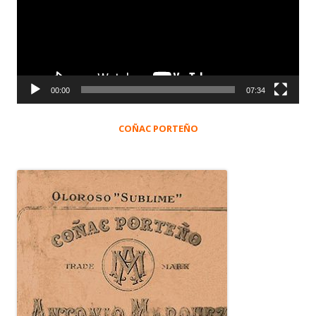
00:00
07:34
COÑAC PORTEÑO