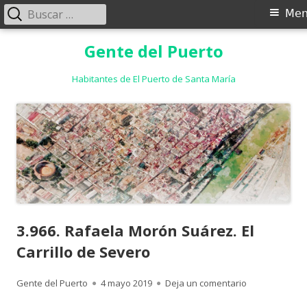
Buscar:
Menú
Me
principal
Saltar
Gente del Puerto
al
contenido
Habitantes de El Puerto de Santa María
3.966. Rafaela Morón Suárez. El
Carrillo de Severo
Autor
Publicado
para 3.966. Ra
Gente del Puerto
4 mayo 2019
Deja un comentario
el