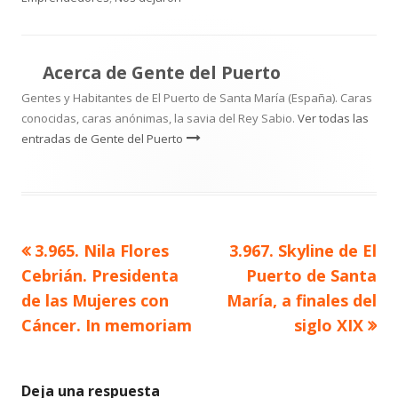
Acerca de
Gente del Puerto
Gentes y Habitantes de El Puerto de Santa María (España). Caras
conocidas, caras anónimas, la savia del Rey Sabio.
Ver todas las
entradas de Gente del Puerto
Artículo
Artículo
3.965. Nila Flores
3.967. Skyline de El
Navegación
anterior
siguiente
Cebrián. Presidenta
Puerto de Santa
de
de las Mujeres con
María, a finales del
Cáncer. In memoriam
siglo XIX
entradas
Deja una respuesta