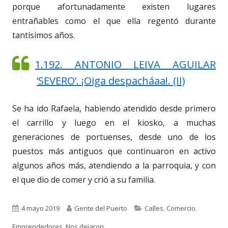
porque afortunadamente existen lugares
entrañables como el que ella regentó durante
tantísimos años.
1.192. ANTONIO LEIVA AGUILAR
‘SEVERO’. ¡Oiga despacháaa!. (II)
Se ha ido Rafaela, habiendo atendido desde primero
el carrillo y luego en el kiosko, a muchas
generaciones de portuenses, desde uno de los
puestos más antiguos que continuaron en activo
algunos años más, atendiendo a la parroquia, y con
el que dio de comer y crió a su familia.
Publicado
Autor
Categorías
4 mayo 2019
Gente del Puerto
Calles
,
Comercio
,
el
Emprendedores
,
Nos dejaron