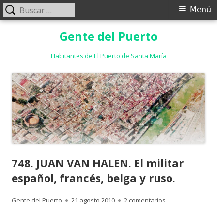
Buscar:
Menú
Menú
principal
Saltar
Gente del Puerto
al
contenido
Habitantes de El Puerto de Santa María
748. JUAN VAN HALEN. El militar
español, francés, belga y ruso.
Autor
Publicado
en 748. JUAN VAN H
Gente del Puerto
21 agosto 2010
2 comentarios
el