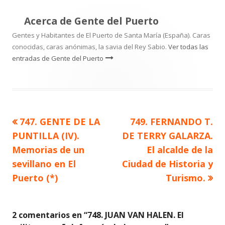
Acerca de
Gente del Puerto
Gentes y Habitantes de El Puerto de Santa María (España). Caras
conocidas, caras anónimas, la savia del Rey Sabio.
Ver todas las
entradas de Gente del Puerto
Artículo
Artículo
747. GENTE DE LA
749. FERNANDO T.
Navegación
anterior
siguiente
PUNTILLA (IV).
DE TERRY GALARZA.
de
Memorias de un
El alcalde de la
sevillano en El
Ciudad de Historia y
entradas
Puerto (*)
Turismo.
2 comentarios en “
748. JUAN VAN HALEN. El