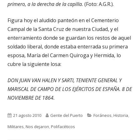
primero, a la derecha de la capilla.
(Foto: A.G.R.).
Figura hoy el aludido panteón en el Cementerio
Campal de la Santa Cruz de nuestra Ciudad, y el
enterramiento donde se guardan los restos de aquel
soldado liberal, donde estaba enterrada su primera
esposa, María del Carmen Quiroga y Hermida, lo
cubre la siguiente losa:
DON JUAN VAN HALEN Y SARTI, TENIENTE GENERAL Y
MARISCAL DE CAMPO DE LOS EJÉRCITOS DE ESPAÑA. 8 DE
NOVIEMBRE DE 1864.
Publicado
Autor
Categorías
21 agosto 2010
Gente del Puerto
Foráneos
,
Historia
,
el
Militares
,
Nos dejaron
,
Polifacéticos