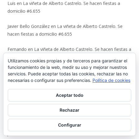
Luis
en
La viñeta de Alberto Castrelo. Se hacen fiestas a
domicilio #6.655
Javier Bello González
en
La viñeta de Alberto Castrelo. Se
hacen fiestas a domicilio #6.655
Fernando
en
La viñeta de Alberto Castrelo. Se hacen fiestas a
domicilio #6.655
Utilizamos cookies propias y de terceros para garantizar el
funcionamiento de la web, medir su uso y mejorar nuestros
Nicolas Terry Martinez
en
Luis Suárez Ávila y Pepita Lena:
servicios. Puede aceptar todas las cookies, rechazar las no
una tertulia de 2004 sobre el centro histórico que El Puerto
necesarias o configurar sus preferencias.
Política de cookies
estaba perdiendo #6.653
Aceptar todo
Magdalena Rodríguez Lara
en
Luis Suárez Ávila y Pepita
Rechazar
Lena: una tertulia de 2004 sobre el centro histórico que El
Puerto estaba perdiendo #6.653
Configurar
Juan
en
Urbaluz, cuando El Puerto se vistió la americana