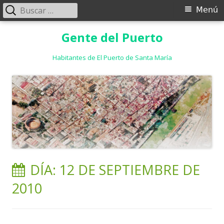
Buscar:
Menú
Menú
principal
Saltar
Gente del Puerto
al
contenido
Habitantes de El Puerto de Santa María
DÍA:
12 DE SEPTIEMBRE DE
2010