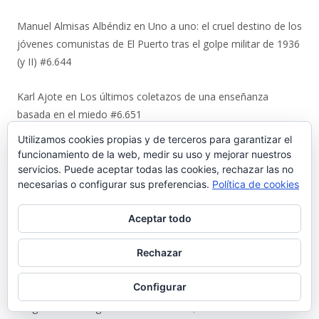
Manuel Almisas Albéndiz
en
Uno a uno: el cruel destino de los
jóvenes comunistas de El Puerto tras el golpe militar de 1936
(y II) #6.644
Karl Ajote
en
Los últimos coletazos de una enseñanza
basada en el miedo #6.651
Utilizamos cookies propias y de terceros para garantizar el
José Antonio Cots Rojas
en
Los últimos coletazos de una
funcionamiento de la web, medir su uso y mejorar nuestros
enseñanza basada en el miedo #6.651
servicios. Puede aceptar todas las cookies, rechazar las no
necesarias o configurar sus preferencias.
Política de cookies
Manuel Justo Morales
en
Urbaluz, cuando El Puerto se vistió
Aceptar todo
la americana #6.652
Rechazar
Juan Carlos Neva Delgado
en
Urbaluz, cuando El Puerto se
vistió la americana #6.652
Configurar
Magdalena Rodríguez Lara
en
Urbaluz, cuando El Puerto se