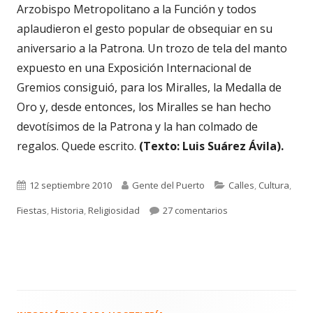
Arzobispo Metropolitano a la Función y todos
aplaudieron el gesto popular de obsequiar en su
aniversario a la Patrona. Un trozo de tela del manto
expuesto en una Exposición Internacional de
Gremios consiguió, para los Miralles, la Medalla de
Oro y, desde entonces, los Miralles se han hecho
devotísimos de la Patrona y la han colmado de
regalos. Quede escrito.
(Texto: Luis Suárez Ávila).
Publicado
Autor
Categorías
12 septiembre 2010
Gente del Puerto
Calles
,
Cultura
,
el
en 770. EL MANTO D
Fiestas
,
Historia
,
Religiosidad
27 comentarios