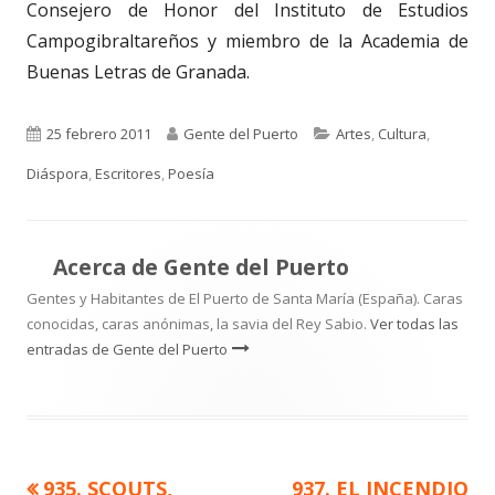
Consejero de Honor del Instituto de Estudios
Campogibraltareños y miembro de la Academia de
Buenas Letras de Granada.
Publicado
Autor
Categorías
25 febrero 2011
Gente del Puerto
Artes
,
Cultura
,
el
Diáspora
,
Escritores
,
Poesía
Acerca de
Gente del Puerto
Gentes y Habitantes de El Puerto de Santa María (España). Caras
conocidas, caras anónimas, la savia del Rey Sabio.
Ver todas las
entradas de Gente del Puerto
Artículo
Artículo
935. SCOUTS,
937. EL INCENDIO