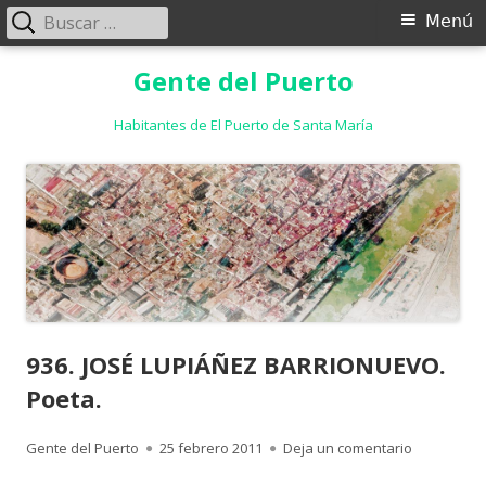
Buscar:
Menú
Menú
principal
Saltar
Gente del Puerto
al
contenido
Habitantes de El Puerto de Santa María
936. JOSÉ LUPIÁÑEZ BARRIONUEVO.
Poeta.
Autor
Publicado
para 936. 
Gente del Puerto
25 febrero 2011
Deja un comentario
el