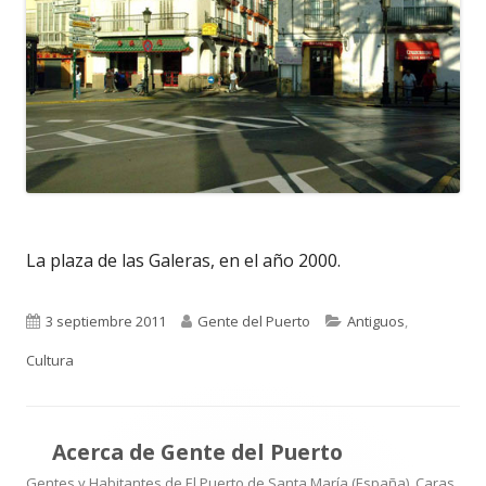
La plaza de las Galeras, en el año 2000.
Publicado
Autor
Categorías
3 septiembre 2011
Gente del Puerto
Antiguos
,
el
Cultura
Acerca de
Gente del Puerto
Gentes y Habitantes de El Puerto de Santa María (España). Caras