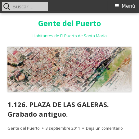
Buscar:
Menú
Menú
principal
Saltar
Gente del Puerto
al
contenido
Habitantes de El Puerto de Santa María
1.126. PLAZA DE LAS GALERAS.
Grabado antiguo.
Autor
Publicado
para 1.1
Gente del Puerto
3 septiembre 2011
Deja un comentario
el