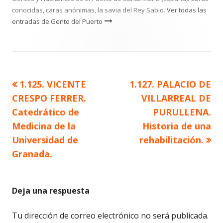
conocidas, caras anónimas, la savia del Rey Sabio.
Ver todas las
entradas de Gente del Puerto
Artículo
Artículo
1.125. VICENTE
1.127. PALACIO DE
Navegación
anterior
siguiente
CRESPO FERRER.
VILLARREAL DE
de
Catedrático de
PURULLENA.
Medicina de la
Historia de una
entradas
Universidad de
rehabilitación.
Granada.
Deja una respuesta
Tu dirección de correo electrónico no será publicada.