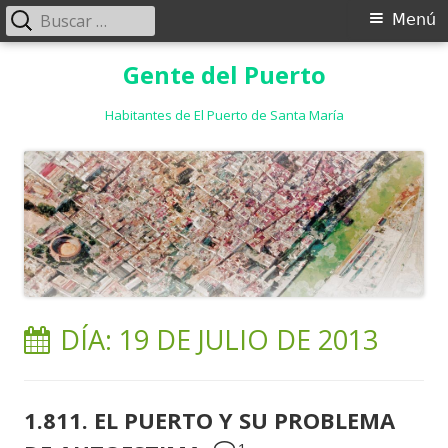
Buscar:
Menú
Menú
principal
Saltar
Gente del Puerto
al
contenido
Habitantes de El Puerto de Santa María
DÍA:
19 DE JULIO DE 2013
1.811. EL PUERTO Y SU PROBLEMA
1