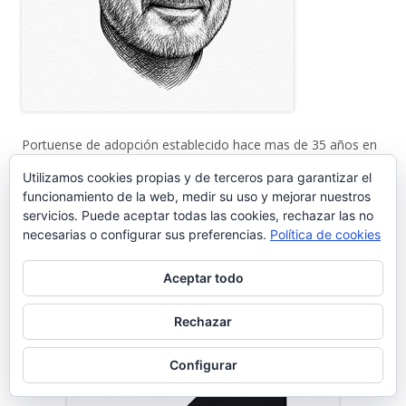
Portuense de adopción establecido hace mas de 35 años en
nuestra Ciudad. Impulsor de diferentes proyectos
Utilizamos cookies propias y de terceros para garantizar el
empresariales relacionados con las nuevas tecnologías, es
funcionamiento de la web, medir su uso y mejorar nuestros
CISO, experto en comunicación, aplicaciones informáticas y
servicios. Puede aceptar todas las cookies, rechazar las no
Redes.
necesarias o configurar sus preferencias.
Política de cookies
comercial@gentedelpuerto.com
Aceptar todo
Rechazar
Página alojada en:
Configurar