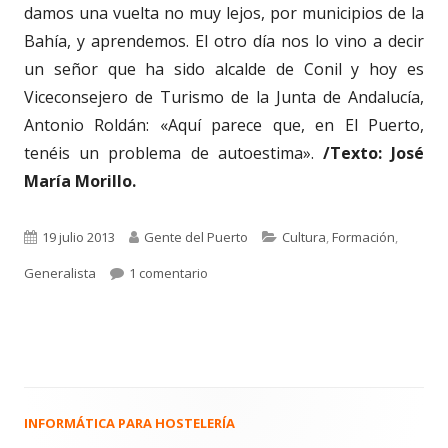
damos una vuelta no muy lejos, por municipios de la
Bahía, y aprendemos. El otro día nos lo vino a decir
un señor que ha sido alcalde de Conil y hoy es
Viceconsejero de Turismo de la Junta de Andalucía,
Antonio Roldán: «Aquí parece que, en El Puerto,
tenéis un problema de autoestima».
/Texto: José
María Morillo.
Publicado
Autor
Categorías
19 julio 2013
Gente del Puerto
Cultura
,
Formación
,
el
en 1.811. EL PUERTO Y SU PROBLEMA D
Generalista
1 comentario
INFORMÁTICA PARA HOSTELERÍA
Barra