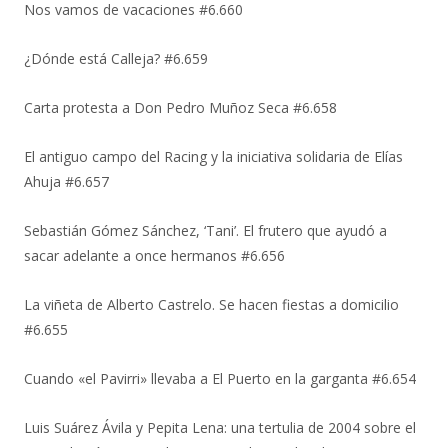
Nos vamos de vacaciones #6.660
¿Dónde está Calleja? #6.659
Carta protesta a Don Pedro Muñoz Seca #6.658
El antiguo campo del Racing y la iniciativa solidaria de Elías
Ahuja #6.657
Sebastián Gómez Sánchez, ‘Tani’. El frutero que ayudó a
sacar adelante a once hermanos #6.656
La viñeta de Alberto Castrelo. Se hacen fiestas a domicilio
#6.655
Cuando «el Pavirri» llevaba a El Puerto en la garganta #6.654
Luis Suárez Ávila y Pepita Lena: una tertulia de 2004 sobre el