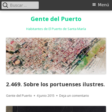
Buscar:
Menú
Menú
principal
Saltar
Gente del Puerto
al
contenido
Habitantes de El Puerto de Santa María
2.469. Sobre los portuenses ilustres.
Autor
Publicado
para 2.469. Sob
Gente del Puerto
4 junio 2015
Deja un comentario
el