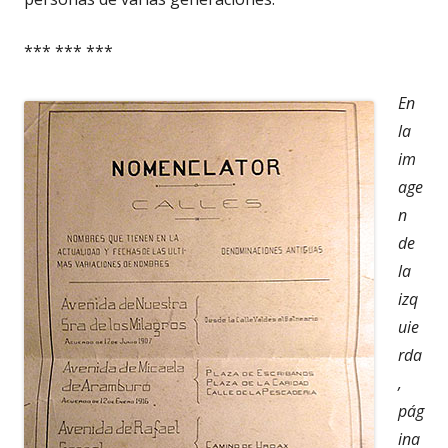
*** *** ***
En
la
im
age
n
de
la
izq
uie
rda
,
pág
ina