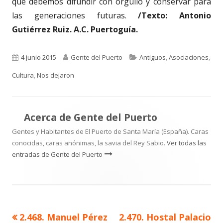
que debemos difundir con orgullo y conservar para
las generaciones futuras.
/Texto: Antonio
Gutiérrez Ruiz. A.C. Puertoguía.
Publicado
Autor
Categorías
4 junio 2015
Gente del Puerto
Antiguos
,
Asociaciones
,
el
Cultura
,
Nos dejaron
Acerca de
Gente del Puerto
Gentes y Habitantes de El Puerto de Santa María (España). Caras
conocidas, caras anónimas, la savia del Rey Sabio.
Ver todas las
entradas de Gente del Puerto
Artículo
Artículo
2.468. Manuel Pérez
2.470. Hostal Palacio
Navegación