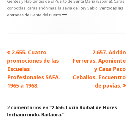
Gentes y Habitantes de El Puerto de Santa María (España). Caras
conocidas, caras anónimas, la savia del Rey Sabio.
Ver todas las
entradas de Gente del Puerto
Artículo
Artículo
2.655. Cuatro
2.657. Adrián
Navegación
anterior
siguiente
promociones de las
Ferreras, Aponiente
de
Escuelas
y Casa Paco
Profesionales SAFA.
Ceballos. Encuentro
entradas
1965 a 1968.
de pavías.
2 comentarios en “
2.656. Lucía Ruibal de Flores
Inchaurrondo. Bailaora.
”