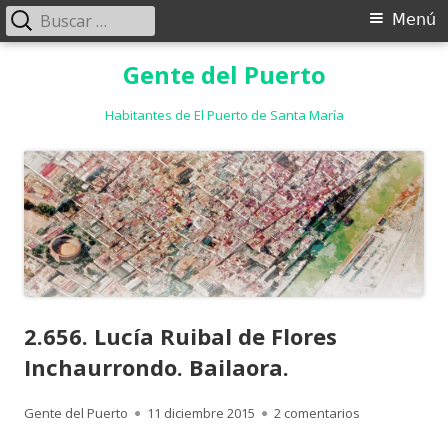
Buscar:
Menú
Menú
principal
Saltar
Gente del Puerto
al
contenido
Habitantes de El Puerto de Santa María
2.656. Lucía Ruibal de Flores
Inchaurrondo. Bailaora.
Autor
Publicado
en 2.656. Lucí
Gente del Puerto
11 diciembre 2015
2 comentarios
el