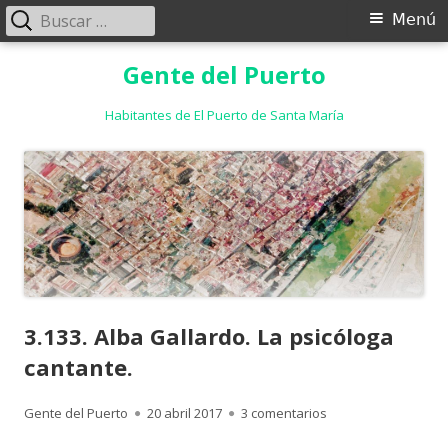
Buscar:
Menú
Menú
principal
Saltar
Gente del Puerto
al
contenido
Habitantes de El Puerto de Santa María
3.133. Alba Gallardo. La psicóloga
cantante.
Autor
Publicado
en 3.133. Alba Galla
Gente del Puerto
20 abril 2017
3 comentarios
el