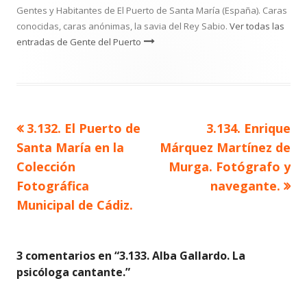
Gentes y Habitantes de El Puerto de Santa María (España). Caras
conocidas, caras anónimas, la savia del Rey Sabio.
Ver todas las
entradas de Gente del Puerto
Artículo
Artículo
3.132. El Puerto de
3.134. Enrique
Navegación
anterior
siguiente
Santa María en la
Márquez Martínez de
de
Colección
Murga. Fotógrafo y
Fotográfica
navegante.
entradas
Municipal de Cádiz.
3 comentarios en “
3.133. Alba Gallardo. La
psicóloga cantante.
”