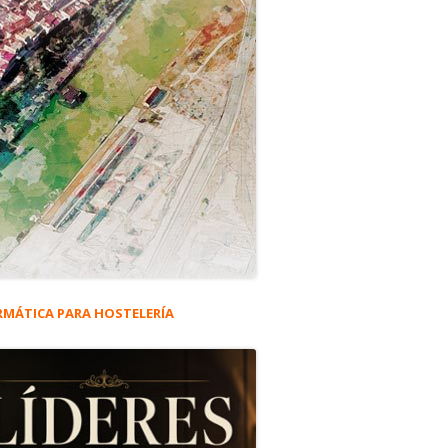
RMÁTICA PARA HOSTELERÍA
rra
eral
e del Papi. Hace 20 años.
ncipal