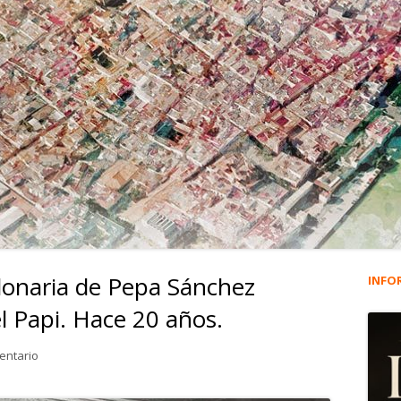
llonaria de Pepa Sánchez
INFO
Ba
el Papi. Hace 20 años.
lat
en 3.196. La quiniela millonaria de Pepa Sánchez Sevillano, la madr
entario
pri