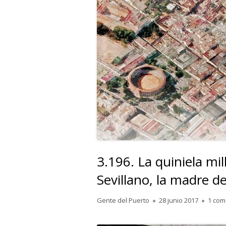
3.196. La quiniela mi
Sevillano, la madre d
Autor
Publicado
Gente del Puerto
28 junio 2017
1 com
el