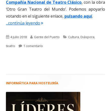
Compañía Nacional de Teatro Clásico
, con la obra
‘Otro Gran Teatro del Mundo’. Podemos apoyarlo
votando en el siguiente enlace,
pulsando aquí
.
"3.664. Alex Parra García. Candidato a
...continúa leyendo
Publicado
Autor
Categorías
4 julio 2018
Gente del Puerto
Cultura
,
Diáspora
,
el
en 3.664. Alex Parra García. Candidato a las
teatro
1 comentario
INFORMÁTICA PARA HOSTELERÍA
Barra
lateral
principal