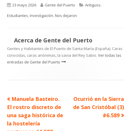
Publicado
Autor
Categorías
23 mayo 2026
Gente del Puerto
Antiguos
,
el
Estudiantes
,
Investigación
,
Nos dejaron
Acerca de
Gente del Puerto
Gentes y Habitantes de El Puerto de Santa María (España). Caras
conocidas, caras anónimas, la savia del Rey Sabio.
Ver todas las
entradas de Gente del Puerto
Artículo
Artículo
Manuela Basteiro.
Ocurrió en la Sierra
Navegación
anterior
siguiente
El rostro discreto de
de San Cristóbal (3)
de
una saga histórica de
#6.589
la hostelería
entradas