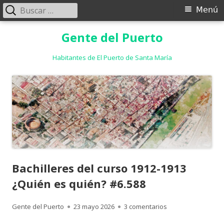
Buscar:
Menú
Menú
principal
Saltar
Gente del Puerto
al
contenido
Habitantes de El Puerto de Santa María
Bachilleres del curso 1912-1913
¿Quién es quién? #6.588
Autor
Publicado
en Bachilleres del
Gente del Puerto
23 mayo 2026
3 comentarios
el