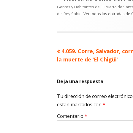
Gentes y Habitantes de El Puerto de Santa
del Rey Sabio.
Ver todas las entradas de 
Artículo
4.059. Corre, Salvador, corr
Navegación
anterior
la muerte de ‘El Chigüi’
de
entradas
Deja una respuesta
Tu dirección de correo electrónico
están marcados con
*
Comentario
*