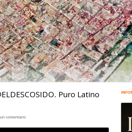
 @ELDESCOSIDO. Puro Latino
INFO
Ba
lat
para 4.060. La viñeta de @ELDESCOSIDO. Puro Latino Fest
 un comentario
pri