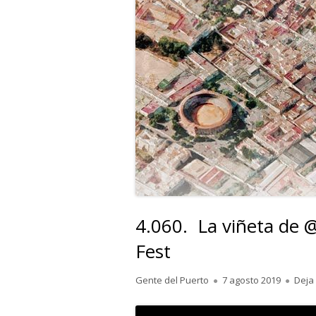
4.060. La viñeta de
Fest
Autor
Publicado
Gente del Puerto
7 agosto 2019
Deja
el