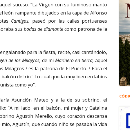
a aquel suceso: “La Virgen con su luminoso manto
 el león rampante dibujados en la capa de Alfonso
votas
Cantigas,
paseó por las calles portuenses
moraba su
s bodas de diamante
como patrona de la
ngalanado para la fiesta, recité, casi cantándolo,
rgen de los Milagros,
de mi
Marinero en tierra,
aquel
s Milagros / es la patrona de El Puerto. / Para el
 balcón del río". Lo cual queda muy bien en labios
unista como yo”.
CÓDI
María Asunción Mateo y a la de su sobrino, el
lo: “A mi lado, en el balcón, mi mujer y Catalina
 sobrino Agustín Merello, cuyo corazón descansa
o mío, Agustín, que cuando niño se pasaba la vida