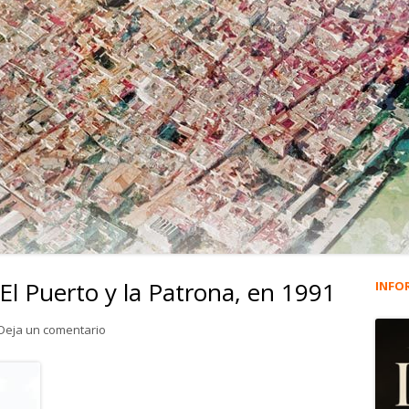
 El Puerto y la Patrona, en 1991
INFO
Ba
lat
para 4.090. Rafael Alberti, El Puerto y la Patrona, en 19
Deja un comentario
pri