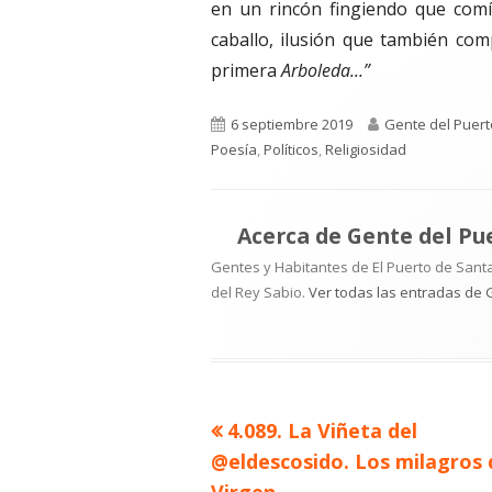
en un rincón fingiendo que comí
caballo, ilusión que también com
primera
Arboleda...”
Publicado
Autor
6 septiembre 2019
Gente del Puert
el
Poesía
,
Políticos
,
Religiosidad
Acerca de
Gente del Pu
Gentes y Habitantes de El Puerto de Santa
del Rey Sabio.
Ver todas las entradas de 
Artículo
4.089. La Viñeta del
Navegación
anterior
@eldescosido. Los milagros 
de