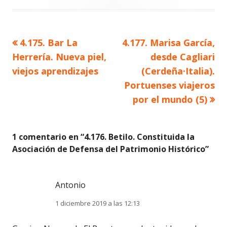
Artículo
Artículo
4.175. Bar La
4.177. Marisa García,
Navegación
anterior
siguiente
Herrería. Nueva piel,
desde Cagliari
de
viejos aprendizajes
(Cerdeña·Italia).
Portuenses viajeros
entradas
por el mundo (5)
1 comentario en “
4.176. Betilo. Constituida la
Asociación de Defensa del Patrimonio Histórico
”
Antonio
1 diciembre 2019 a las 12:13