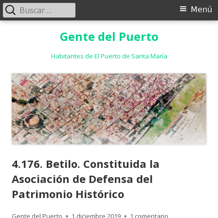
Buscar:
Menú
Menú
principal
Saltar
Gente del Puerto
al
contenido
Habitantes de El Puerto de Santa María
4.176. Betilo. Constituida la
Asociación de Defensa del
Patrimonio Histórico
Autor
Publicado
en 4.176. Betilo.
Gente del Puerto
1 diciembre 2019
1 comentario