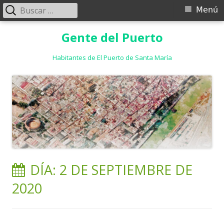
Buscar:
Menú
Menú
principal
Saltar
Gente del Puerto
al
contenido
Habitantes de El Puerto de Santa María
DÍA:
2 DE SEPTIEMBRE DE
2020