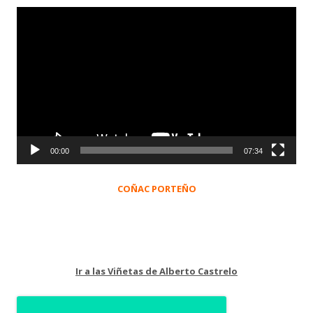
Reproductor
de
vídeo
00:00
07:34
COÑAC PORTEÑO
Ir a las Viñetas de Alberto Castrelo