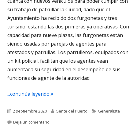
cuenta con nuevos vehículos para poder cumplir con
su trabajo de patrullar la Ciudad, dado que el
Ayuntamiento ha recibido dos furgonetas y tres
turismo, estando las dos primeras ya operativas. Con
capacidad para nueve plazas, las furgonetas están
siendo usadas por parejas de agentes para
atestados y patrullas. Los patrulleros, equipados con
un kit policial, facilitan que los agentes vean
aumentada su seguridad en el desempeño de sus
funciones de agente de la autoridad.
"4.455. La viñeta de @elDescosido. Nuev
...continúa leyendo
Publicado
Autor
Categorías
2 septiembre 2020
Gente del Puerto
Generalista
el
para 4.455. La viñeta de @elDescosido. Nuevos v
Deja un comentario