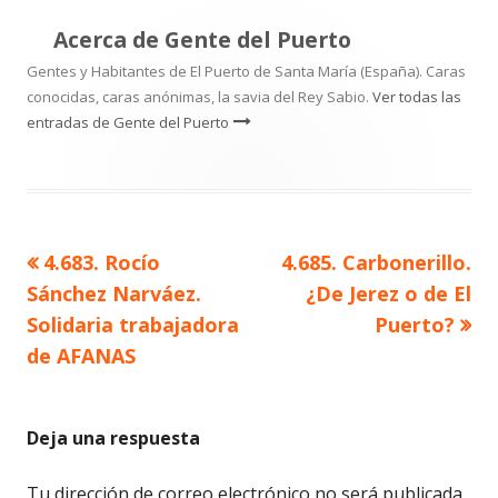
Acerca de
Gente del Puerto
Gentes y Habitantes de El Puerto de Santa María (España). Caras
conocidas, caras anónimas, la savia del Rey Sabio.
Ver todas las
entradas de Gente del Puerto
Artículo
Artículo
4.683. Rocío
4.685. Carbonerillo.
Navegación
anterior
siguiente
Sánchez Narváez.
¿De Jerez o de El
de
Solidaria trabajadora
Puerto?
de AFANAS
entradas
Deja una respuesta
Tu dirección de correo electrónico no será publicada.