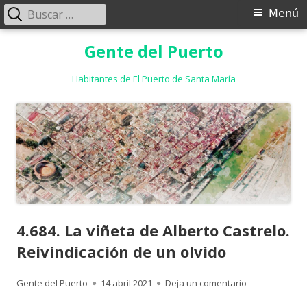
Buscar:
Menú
Menú
principal
Saltar
Gente del Puerto
al
contenido
Habitantes de El Puerto de Santa María
4.684. La viñeta de Alberto Castrelo.
Reivindicación de un olvido
Autor
Publicado
para 4.684. La 
Gente del Puerto
14 abril 2021
Deja un comentario
el