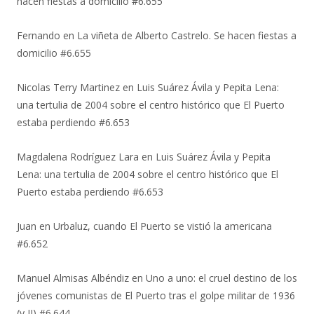
hacen fiestas a domicilio #6.655
Fernando
en
La viñeta de Alberto Castrelo. Se hacen fiestas a
domicilio #6.655
Nicolas Terry Martinez
en
Luis Suárez Ávila y Pepita Lena:
una tertulia de 2004 sobre el centro histórico que El Puerto
estaba perdiendo #6.653
Magdalena Rodríguez Lara
en
Luis Suárez Ávila y Pepita
Lena: una tertulia de 2004 sobre el centro histórico que El
Puerto estaba perdiendo #6.653
Juan
en
Urbaluz, cuando El Puerto se vistió la americana
#6.652
Manuel Almisas Albéndiz
en
Uno a uno: el cruel destino de los
jóvenes comunistas de El Puerto tras el golpe militar de 1936
(y II) #6.644