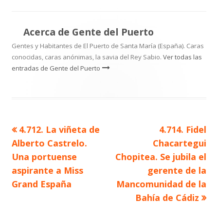
Acerca de
Gente del Puerto
Gentes y Habitantes de El Puerto de Santa María (España). Caras
conocidas, caras anónimas, la savia del Rey Sabio.
Ver todas las
entradas de Gente del Puerto
Artículo
Artículo
4.712. La viñeta de
4.714. Fidel
Navegación
anterior
siguiente
Alberto Castrelo.
Chacartegui
de
Una portuense
Chopitea. Se jubila el
aspirante a Miss
gerente de la
entradas
Grand España
Mancomunidad de la
Bahía de Cádiz