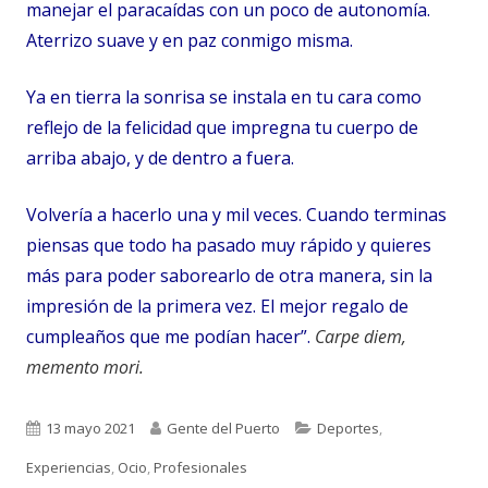
manejar el paracaídas con un poco de autonomía.
Aterrizo suave y en paz conmigo misma.
Ya en tierra la sonrisa se instala en tu cara como
reflejo de la felicidad que impregna tu cuerpo de
arriba abajo, y de dentro a fuera.
Volvería a hacerlo una y mil veces. Cuando terminas
piensas que todo ha pasado muy rápido y quieres
más para poder saborearlo de otra manera, sin la
impresión de la primera vez. El mejor regalo de
cumpleaños que me podían hacer”.
Carpe diem,
memento mori.
Publicado
Autor
Categorías
13 mayo 2021
Gente del Puerto
Deportes
,
el
Experiencias
,
Ocio
,
Profesionales