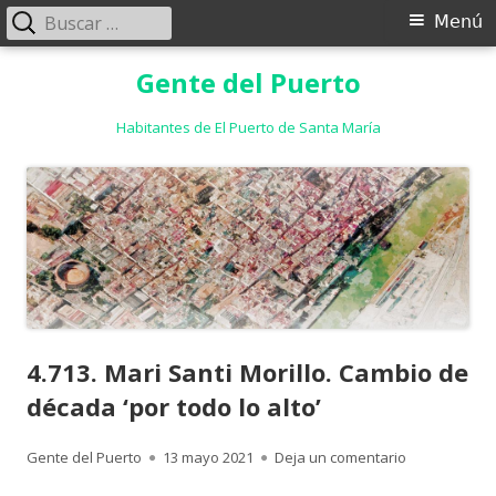
Buscar:
Menú
Menú
principal
Saltar
Gente del Puerto
al
contenido
Habitantes de El Puerto de Santa María
4.713. Mari Santi Morillo. Cambio de
década ‘por todo lo alto’
Autor
Publicado
para 4.713. M
Gente del Puerto
13 mayo 2021
Deja un comentario
el