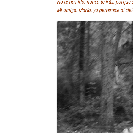
No te has ido, nunca te irás, porque
Mi amiga, María, ya pertenece al ciel