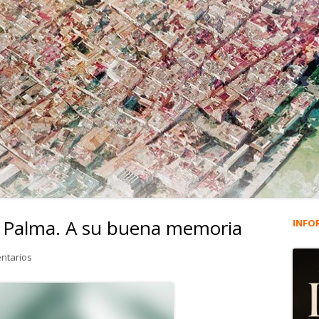
o Palma. A su buena memoria
INFO
Ba
lat
en 4.771. María Navarro Palma. A su buena memoria
ntarios
pri