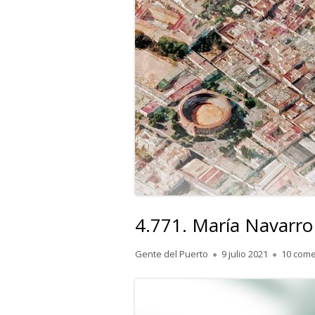
4.771. María Navarr
Autor
Publicado
Gente del Puerto
9 julio 2021
10 come
el