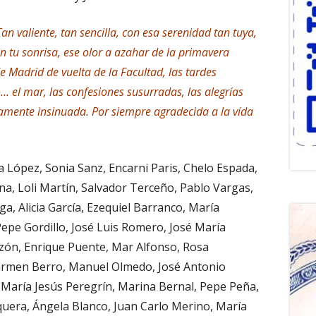
Tan valiente, tan sencilla, con esa serenidad tan tuya,
en tu sonrisa, ese olor a azahar de la primavera
de Madrid de vuelta de la Facultad, las tardes
... el mar, las confesiones susurradas, las alegrías
amente insinuada. Por siempre agradecida a la vida
a López, Sonia Sanz, Encarni Paris, Chelo Espada,
na, Loli Martín, Salvador Terceño, Pablo Vargas,
a, Alicia García, Ezequiel Barranco, María
 Pepe Gordillo, José Luis Romero, José María
azón, Enrique Puente, Mar Alfonso, Rosa
armen Berro, Manuel Olmedo, José Antonio
, María Jesús Peregrín, Marina Bernal, Pepe Peña,
quera, Ángela Blanco, Juan Carlo Merino, María