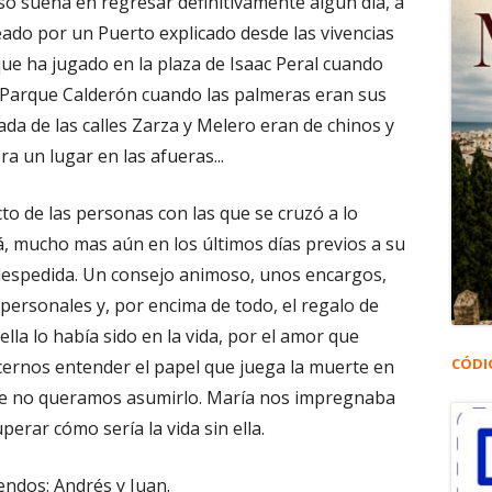
so sueña en regresar definitivamente algún día, a
eado por un Puerto explicado desde las vivencias
 que ha jugado en la plaza de Isaac Peral cuando
el Parque Calderón cuando las palmeras eran sus
ada de las calles Zarza y Melero eran de chinos y
ra un lugar en las afueras...
to de las personas con las que se cruzó a lo
lá, mucho mas aún en los últimos días previos a su
 despedida. Un consejo animoso, unos encargos,
personales y, por encima de todo, el regalo de
lla lo había sido en la vida, por el amor que
CÓDI
acernos entender el papel que juega la muerte en
que no queramos asumirlo. María nos impregnaba
erar cómo sería la vida sin ella.
ndos: Andrés y Juan.