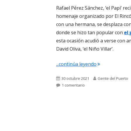
Rafael Pérez Sánchez, ‘el Papi’ re
homenaje organizado por El Rincón
con una hermana, se desplaza con 
donde se hizo tan popular con
el 
esta ocasión acudió a verse con a
David Oliva, ‘el Niño Villar’.
"4.865. Homenaje
...continúa leyendo
Publicado
Autor
30 octubre 2021
Gente del Puerto
el
en 4.865. Homenaje a ‘El Pa
1 comentario