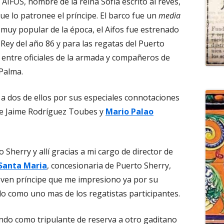
 AIFOS, nombre de la reina Sofía escrito al revés,
ue lo patronee el príncipe. El barco fue un
media
 muy popular de la época, el Aifos fue estrenado
 Rey del año 86 y para las regatas del Puerto
 entre oficiales de la armada y compañeros de
Palma.
r a dos de ellos por sus especiales connotaciones
 de Jaime Rodríguez Toubes y
Mario Palao
 Sherry y allí gracias a mi cargo de director de
Santa Maria
, concesionaria de Puerto Sherry,
oven príncipe que me impresiono ya por su
do como uno mas de los regatistas participantes.
ndo como tripulante de reserva a otro gaditano