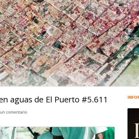
 en aguas de El Puerto #5.611
INFO
Ba
lat
para Felipe VI. De regatas en aguas de El Puerto #5.611
 un comentario
pri