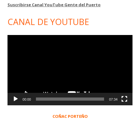
Suscribirse Canal YouTube Gente del Puerto
CANAL DE YOUTUBE
Reproductor
de
vídeo
00:00
07:34
COÑAC PORTEÑO