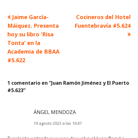
Artículo
Artículo
Jaime García-
Cocineros del Hotel
Navegación
anterior
siguiente
Máiquez. Presenta
Fuentebravía #5.624
de
hoy su libro ‘Risa
Tonta’ en la
entradas
Academia de BBAA
#5.622
1 comentario en “
Juan Ramón Jiménez y El Puerto
#5.623
”
ÁNGEL MENDOZA
19 agosto 2023 a las 10:47