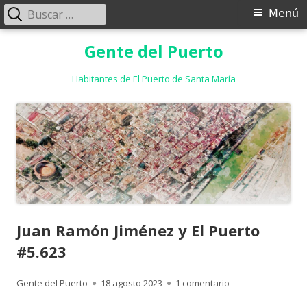
Buscar:
Menú
Menú
principal
Saltar
Gente del Puerto
al
contenido
Habitantes de El Puerto de Santa María
Juan Ramón Jiménez y El Puerto
#5.623
Autor
Publicado
en Juan Ramón Jimé
Gente del Puerto
18 agosto 2023
1 comentario
el