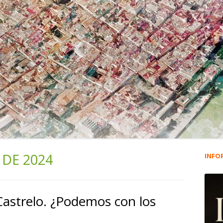
 DE 2024
INFO
Ba
lat
Castrelo. ¿Podemos con los
pri