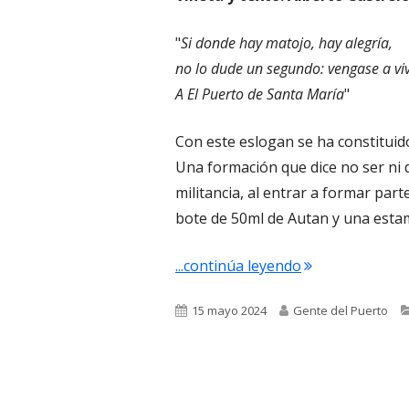
"
Si donde hay matojo, hay alegría,
no lo dude un segundo: vengase a viv
A El Puerto de Santa María
"
Con este eslogan se ha constituid
Una formación que dice no ser ni d
militancia, al entrar a formar part
bote de 50ml de Autan y una estam
"La viñeta de A
...continúa leyendo
Publicado
Autor
15 mayo 2024
Gente del Puerto
el