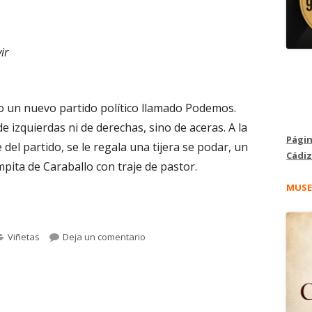
ir
o un nuevo partido político llamado Podemos.
e izquierdas ni de derechas, sino de aceras. A la
Págin
e del partido, se le regala una tijera se podar, un
Cádiz
pita de Caraballo con traje de pastor.
MUSE
lberto Castrelo. ¿Podemos con los matojos? #5.893"
Categorías
para La viñeta de Alberto Castrelo. ¿P
Viñetas
Deja un comentario