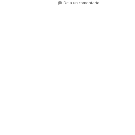
el
para Reunión y com
Deja un comentario