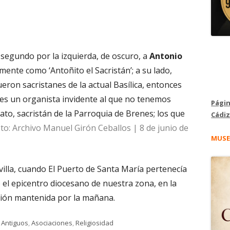
 segundo por la izquierda, de oscuro, a
Antonio
mente como ‘Antoñito el Sacristán’; a su lado,
eron sacristanes de la actual Basílica, entonces
e es un organista invidente al que no tenemos
Págin
to, sacristán de la Parroquia de Brenes; los que
Cádiz
to: Archivo Manuel Girón Ceballos | 8 de junio de
MUSE
illa, cuando El Puerto de Santa María pertenecía
do el epicentro diocesano de nuestra zona, en la
nión mantenida por la mañana.
Categorías
Antiguos
,
Asociaciones
,
Religiosidad