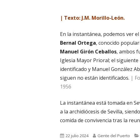
| Texto: J.M. Morillo-León.
En la instantánea, podemos ver el
Bernal Ortega
, conocido popular
Manuel Girón Ceballos
, ambos fu
Iglesia Mayor Prioral; el siguient
identificado y Manuel González Aba
siguen no están identificados.
| Fo
1956
La instantánea está tomada en Sev
a la archidiócesis de Sevilla, sien
comida de convivencia tras la reu
Publicado
Autor
22 julio 2024
Gente del Puerto