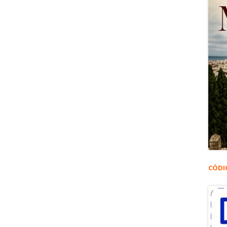
ida de convivencia de sacristanes #5.961
CÓDI