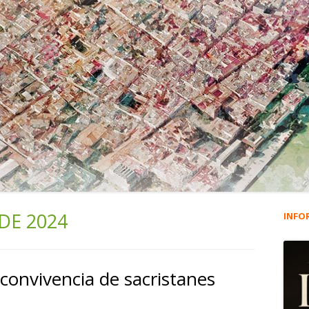
 DE 2024
INFO
Ba
lat
convivencia de sacristanes
pri