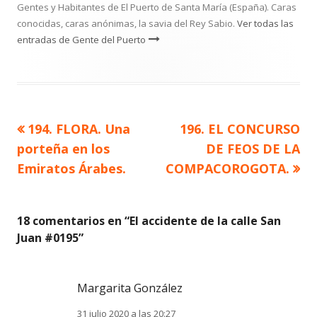
Gentes y Habitantes de El Puerto de Santa María (España). Caras
conocidas, caras anónimas, la savia del Rey Sabio.
Ver todas las
entradas de Gente del Puerto
Artículo
Artículo
194. FLORA. Una
196. EL CONCURSO
Navegación
anterior
siguiente
porteña en los
DE FEOS DE LA
de
Emiratos Árabes.
COMPACOROGOTA.
entradas
18 comentarios en “
El accidente de la calle San
Juan #0195
”
Margarita González
31 julio 2020 a las 20:27