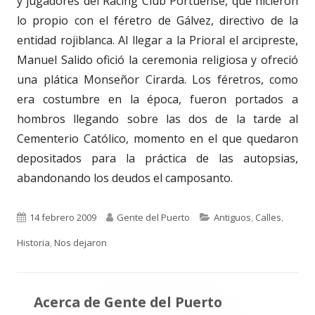
y jugadores del Rácing Club Portuense, que hicieron
lo propio con el féretro de Gálvez, directivo de la
entidad rojiblanca. Al llegar a la Prioral el arcipreste,
Manuel Salido ofició la ceremonia religiosa y ofreció
una plática Monseñor Cirarda. Los féretros, como
era costumbre en la época, fueron portados a
hombros llegando sobre las dos de la tarde al
Cementerio Católico, momento en el que quedaron
depositados para la práctica de las autopsias,
abandonando los deudos el camposanto.
Publicado
Autor
Categorías
14 febrero 2009
Gente del Puerto
Antiguos
,
Calles
,
el
Historia
,
Nos dejaron
Acerca de
Gente del Puerto