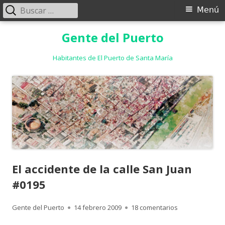
Buscar:
Menú
Menú
principal
Saltar
Gente del Puerto
al
contenido
Habitantes de El Puerto de Santa María
El accidente de la calle San Juan
#0195
Autor
Publicado
en El accidente
Gente del Puerto
14 febrero 2009
18 comentarios
el