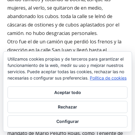
mujeres, al verlo, se quitaron de en medio,
abandonado los cubos. toda la calle se lelnó de
cáscaras de ostiones y de cubos aplastados por el
camión. no hubo desgracias personales.
Otro fue el de un camión que perdió los frenos y la
dirección en la calle San Juan y llegó hasta el
escaparate de "Rialto", hoy "Beluca", en la calle Luna,
Utilizamos cookies propias y de terceros para garantizar el
funcionamiento de la web, medir su uso y mejorar nuestros
donde cogió y dejó muerta en el acto a la hermana de
servicios. Puede aceptar todas las cookies, rechazar las no
"Morenito" el del Registro de la Propiedad, José
necesarias o configurar sus preferencias.
Política de cookies
Antonio Moreno Vergara.
Aceptar todo
Debo corregir a la "redacción
Rechazar
" sobre la fecha en que quedó cerrada la parte alta de
la calle san Juan, impidiendo la circulación hacia abajo
Configurar
desde Sanlúcar. Fue en los años 1983-87, en el
mandato de Mario Peluffo Rojas, como Teniente de