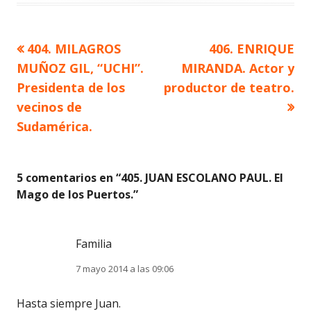
Artículo
Artículo
404. MILAGROS
406. ENRIQUE
Navegación
anterior
siguiente
MUÑOZ GIL, “UCHI”.
MIRANDA. Actor y
de
Presidenta de los
productor de teatro.
vecinos de
entradas
Sudamérica.
5 comentarios en “
405. JUAN ESCOLANO PAUL. El
Mago de los Puertos.
”
Familia
7 mayo 2014 a las 09:06
Hasta siempre Juan.