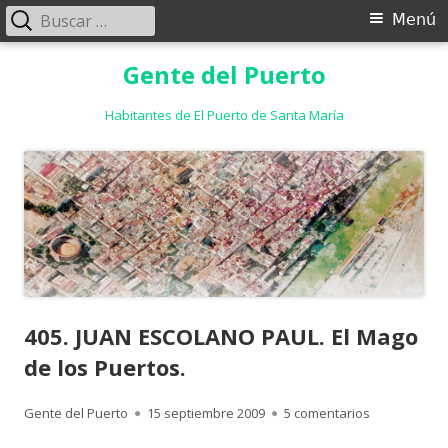
Buscar:
Menú
Menú
principal
Saltar
Gente del Puerto
al
contenido
Habitantes de El Puerto de Santa María
405. JUAN ESCOLANO PAUL. El Mago
de los Puertos.
Autor
Publicado
en 405. JUAN
Gente del Puerto
15 septiembre 2009
5 comentarios
el