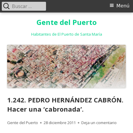
Buscar:
Menú
Menú
principal
Saltar
Gente del Puerto
al
contenido
Habitantes de El Puerto de Santa María
1.242. PEDRO HERNÁNDEZ CABRÓN.
Hacer una ‘cabronada’.
Autor
Publicado
para 1.2
Gente del Puerto
28 diciembre 2011
Deja un comentario
el