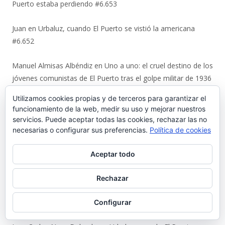
Puerto estaba perdiendo #6.653
Juan
en
Urbaluz, cuando El Puerto se vistió la americana
#6.652
Manuel Almisas Albéndiz
en
Uno a uno: el cruel destino de los
jóvenes comunistas de El Puerto tras el golpe militar de 1936
(y II) #6.644
Utilizamos cookies propias y de terceros para garantizar el
funcionamiento de la web, medir su uso y mejorar nuestros
Karl Ajote
en
Los últimos coletazos de una enseñanza
servicios. Puede aceptar todas las cookies, rechazar las no
basada en el miedo #6.651
necesarias o configurar sus preferencias.
Política de cookies
José Antonio Cots Rojas
en
Los últimos coletazos de una
Aceptar todo
enseñanza basada en el miedo #6.651
Rechazar
Manuel Justo Morales
en
Urbaluz, cuando El Puerto se vistió
la americana #6.652
Configurar