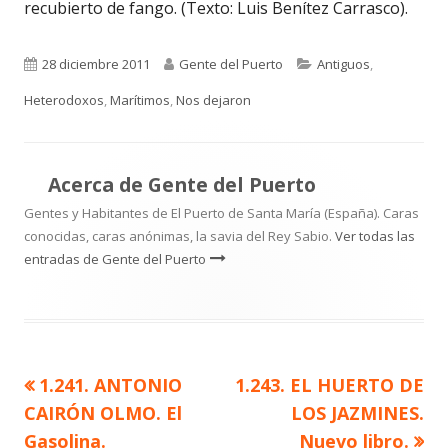
recubierto de fango. (Texto: Luis Benítez Carrasco).
Publicado
Autor
Categorías
28 diciembre 2011
Gente del Puerto
Antiguos
,
el
Heterodoxos
,
Marítimos
,
Nos dejaron
Acerca de
Gente del Puerto
Gentes y Habitantes de El Puerto de Santa María (España). Caras
conocidas, caras anónimas, la savia del Rey Sabio.
Ver todas las
entradas de Gente del Puerto
Artículo
Artículo
1.241. ANTONIO
1.243. EL HUERTO DE
Navegación
anterior
siguiente
CAIRÓN OLMO. El
LOS JAZMINES.
de
Gasolina.
Nuevo libro.