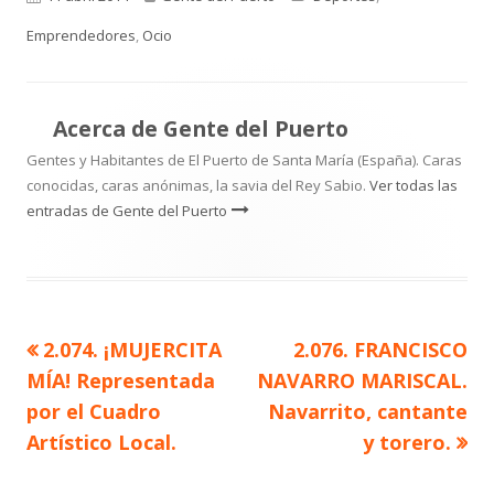
el
Emprendedores
,
Ocio
Acerca de
Gente del Puerto
Gentes y Habitantes de El Puerto de Santa María (España). Caras
conocidas, caras anónimas, la savia del Rey Sabio.
Ver todas las
entradas de Gente del Puerto
Artículo
Artículo
2.074. ¡MUJERCITA
2.076. FRANCISCO
Navegación
anterior
siguiente
MÍA! Representada
NAVARRO MARISCAL.
de
por el Cuadro
Navarrito, cantante
Artístico Local.
y torero.
entradas