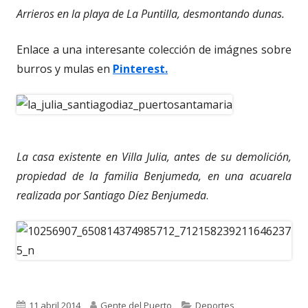
Arrieros en la playa de La Puntilla, desmontando dunas.
Enlace a una interesante colección de imágnes sobre
burros y mulas en
Pinterest.
La casa existente en Villa Julia, antes de su demolición,
propiedad de la familia Benjumeda, en una acuarela
realizada por Santiago Díez Benjumeda
.
Publicado
Autor
Categorías
11 abril 2014
Gente del Puerto
Deportes
,