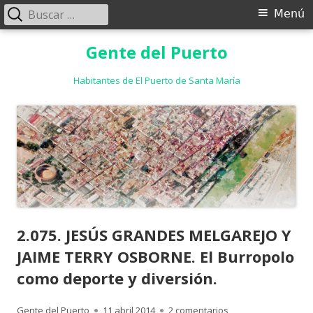
Buscar:
Menú
Menú
principal
Saltar
Gente del Puerto
al
contenido
Habitantes de El Puerto de Santa María
2.075. JESÚS GRANDES MELGAREJO Y
JAIME TERRY OSBORNE. El Burropolo
como deporte y diversión.
Autor
Publicado
en 2.075. JESÚS GR
Gente del Puerto
11 abril 2014
2 comentarios