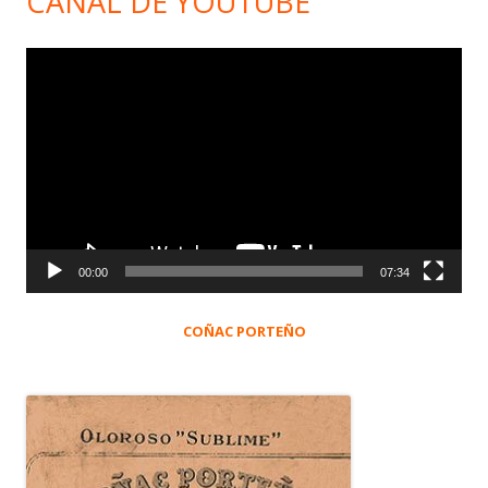
CANAL DE YOUTUBE
Reproductor
de
vídeo
00:00
07:34
COÑAC PORTEÑO