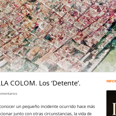
LA COLOM. Los ‘Detente’.
INFO
Ba
lat
en 2.274. RAMON ARVILLA COLOM. Los ‘Detente’.
comentarios
pri
 conocer un pequeño incidente ocurrido hace más
cionar junto con otras circunstancias, la vida de