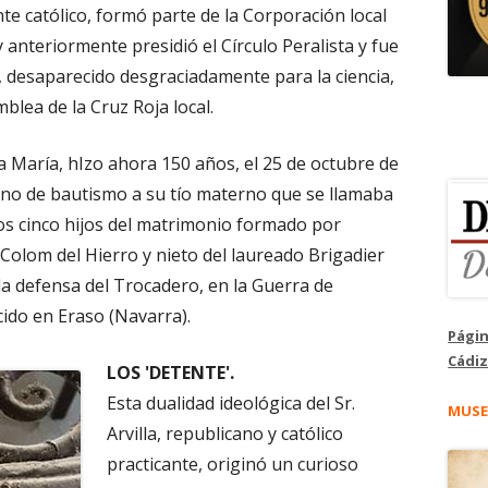
te católico, formó parte de la Corporación local
y anteriormente presidió el Círculo Peralista y fue
l, desaparecido desgraciadamente para la ciencia,
blea de la Cruz Roja local.
a María, hIzo ahora 150 años, el 25 de octubre de
ino de bautismo a su tío materno que se llamaba
los cinco hijos del matrimonio formado por
Colom del Hierro y nieto del laureado Brigadier
la defensa del Trocadero, en la Guerra de
cido en Eraso (Navarra).
Págin
Cádiz
LOS 'DETENTE'.
Esta dualidad ideológica del Sr.
MUSE
Arvilla, republicano y católico
practicante, originó un curioso