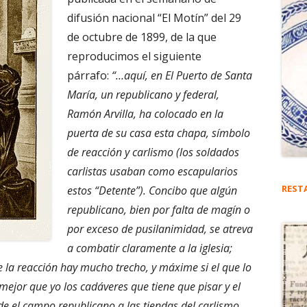
difusión nacional “El Motín” del 29
de octubre de 1899, de la que
reproducimos el siguiente
párrafo:
“…aquí, en El Puerto de Santa
María, un republicano y federal,
Ramón Arvilla, ha colocado en la
puerta de su casa esta chapa, símbolo
de reacción y carlismo (los soldados
carlistas usaban como escapularios
REST
estos “Detente”). Concibo que algún
republicano, bien por falta de magín o
por exceso de pusilanimidad, se atreva
a combatir claramente a la iglesia;
e la reacción hay mucho trecho, y máxime si el que lo
mejor que yo los cadáveres que tiene que pisar y el
de el campo republicano a las tiendas del carlismo…