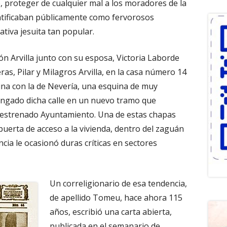
, proteger de cualquier mal a los moradores de la
entificaban públicamente como fervorosos
iativa jesuita tan popular.
n Arvilla junto con su esposa, Victoria Laborde
s, Pilar y Milagros Arvilla, en la casa número 14
uina con la de Nevería, una esquina de muy
ongado dicha calle en un nuevo tramo que
n estrenado Ayuntamiento. Una de estas chapas
 puerta de acceso a la vivienda, dentro del zaguán
ncia le ocasionó duras críticas en sectores
Un correligionario de esa tendencia,
de apellido Tomeu, hace ahora 115
años, escribió una carta abierta,
publicada en el semanario de