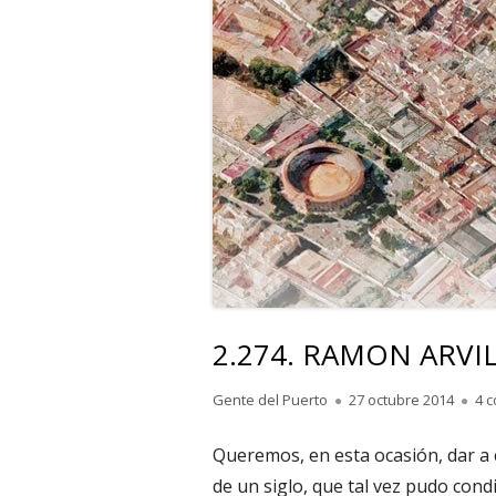
2.274. RAMON ARVIL
Autor
Publicado
Gente del Puerto
27 octubre 2014
4 
el
Queremos, en esta ocasión, dar a
de un siglo, que tal vez pudo condi