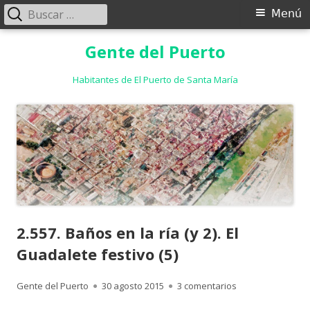
Buscar:
Menú
Menú
principal
Saltar
Gente del Puerto
al
contenido
Habitantes de El Puerto de Santa María
2.557. Baños en la ría (y 2). El
Guadalete festivo (5)
Autor
Publicado
en 2.557. Baños en 
Gente del Puerto
30 agosto 2015
3 comentarios
el