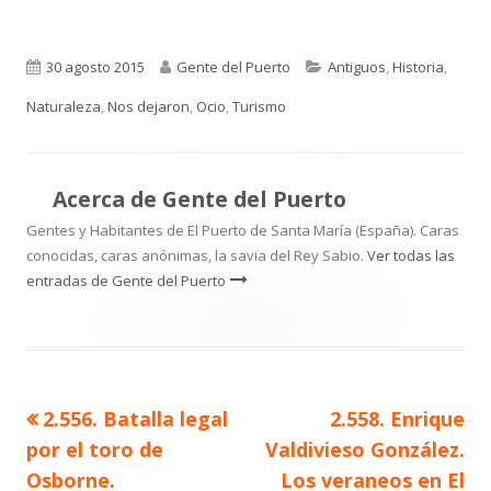
Publicado
Autor
Categorías
30 agosto 2015
Gente del Puerto
Antiguos
,
Historia
,
el
Naturaleza
,
Nos dejaron
,
Ocio
,
Turismo
Acerca de
Gente del Puerto
Gentes y Habitantes de El Puerto de Santa María (España). Caras
conocidas, caras anónimas, la savia del Rey Sabio.
Ver todas las
entradas de Gente del Puerto
Artículo
Artículo
2.556. Batalla legal
2.558. Enrique
Navegación
anterior
siguiente
por el toro de
Valdivieso González.
de
Osborne.
Los veraneos en El