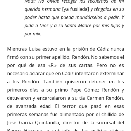
Nota:
No olvide recoger los recuerdos de mi
querida hermana
[ya fusilada]
y téngalos en su
poder hasta que pueda mandárselos a pedir.
Y
pida a Dios y a su Santa Madre por mis hijos y
por mí».
Mientras Luisa estuvo en la prisión de Cádiz nunca
firmó con su primer apellido, Rendón. No sabemos el
por qué de esa «R.» de sus cartas. Pero no es
necesario aclarar que en Cádiz intentaron exterminar
a los Rendón. También quisieron detener en los
primeros días a su primo Pepe Gómez Rendón y
detuvieron y encarcelaron a su tía Carmen Rendón,
de avanzada edad. El terror que pasó en esas
primeras semanas fue alimentado por el chillido de
José García Quintanilla, director de la sucursal del
Banco Hispano, y sub-jefe de las milicias cívicas