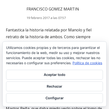
FRANCISCO GOMEZ MARTIN
19 febrero 2017 a las 07:57
Fantastica la historia relatada por Manolo y fiel
retrato de la historia de ambos. Como siempre
agradecer su laboriosa y abnegada labor en la
Utilizamos cookies propias y de terceros para garantizar el
historia de esta familia que merece atencion y
funcionamiento de la web, medir su uso y mejorar nuestros
agradecimiento de estas generaciones. Gracias Lolo.
servicios. Puede aceptar todas las cookies, rechazar las no
necesarias o configurar sus preferencias.
Política de cookies
Aceptar todo
ACL
Rechazar
18 febrero 2017 a las 22:14
Configurar
Mi madre me contaba que el comandante Luis
Martos Peña, que daba miedo verlo sobre el lomo de