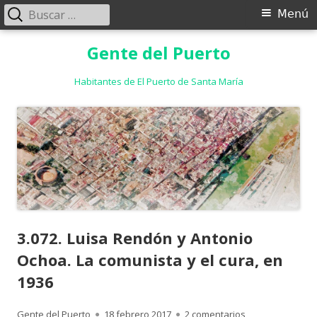
Buscar:
Menú
Menú
principal
Saltar
Gente del Puerto
al
contenido
Habitantes de El Puerto de Santa María
3.072. Luisa Rendón y Antonio
Ochoa. La comunista y el cura, en
1936
Autor
Publicado
en 3.072. Luisa 
Gente del Puerto
18 febrero 2017
2 comentarios