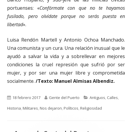
portuenses: «
Confórmate con que no te hayamos
fusilado, pero olvídate porque no serás puesta en
libertad
».
Luisa Rendón Martell y Antonio Ochoa Manchado.
Una comunista y un cura. Una relación inusual que le
ayudó a salvar la vida y a sobrellevar en mejores
condiciones la cruel represión que sufrió por ser
mujer, y por ser una mujer libre y comprometida
socialmente.
/Texto: Manuel Almisas Albendiz.
Publicado
Autor
Categorías
18 febrero 2017
Gente del Puerto
Antiguos
,
Calles
,
el
Historia
,
Militares
,
Nos dejaron
,
Políticos
,
Religiosidad