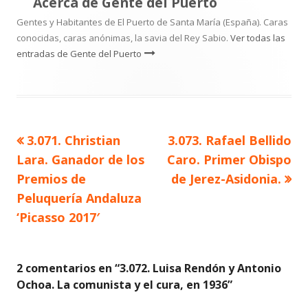
Acerca de
Gente del Puerto
Gentes y Habitantes de El Puerto de Santa María (España). Caras
conocidas, caras anónimas, la savia del Rey Sabio.
Ver todas las
entradas de Gente del Puerto
Artículo
Artículo
3.071. Christian
3.073. Rafael Bellido
Navegación
anterior
siguiente
Lara. Ganador de los
Caro. Primer Obispo
de
Premios de
de Jerez-Asidonia.
Peluquería Andaluza
entradas
‘Picasso 2017′
2 comentarios en “
3.072. Luisa Rendón y Antonio
Ochoa. La comunista y el cura, en 1936
”