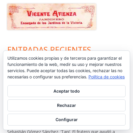
ENTRADAS RECIENTES
Utilizamos cookies propias y de terceros para garantizar el
funcionamiento de la web, medir su uso y mejorar nuestros
Nos vamos de vacaciones #6.660
servicios. Puede aceptar todas las cookies, rechazar las no
necesarias o configurar sus preferencias.
Política de cookies
¿Dónde está Calleja? #6.659
Aceptar todo
Carta protesta a Don Pedro Muñoz Seca #6.658
Rechazar
El antiguo campo del Racing y la iniciativa solidaria de Elías
Ahuja #6.657
Configurar
Sebastián Gómez Sánchez, ‘Tani’. El frutero que ayudó a