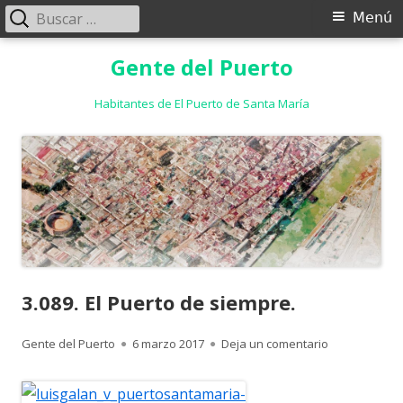
Buscar:
Menú
Menú
principal
Saltar
Gente del Puerto
al
contenido
Habitantes de El Puerto de Santa María
3.089. El Puerto de siempre.
Autor
Publicado
para 3.089. El
Gente del Puerto
6 marzo 2017
Deja un comentario
el