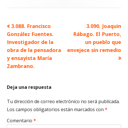
Artículo
Artículo
3.088. Francisco
3.090. Joaquin
Navegación
anterior
siguiente
González Fuentes.
Rábago. El Puerto,
de
Investigador de la
un pueblo que
obra de la pensadora
envejece sin remedio
entradas
y ensayista María
Zambrano.
Deja una respuesta
Tu dirección de correo electrónico no será publicada.
Los campos obligatorios están marcados con
*
Comentario
*