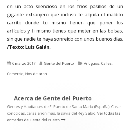
en un acto silencioso en los fríos pasillos de un
gigante extranjero que incluso te alquila el maldito
carrito donde tu mismo tienen que poner los
artículos y ti mismo tienes que meter en las bolsas,
sin que nadie te haya sonreído con unos buenos días.
/Texto: Luis Galán.
Publicado
Autor
Categorías
6 marzo 2017
Gente del Puerto
Antiguos
,
Calles
,
el
Comercio
,
Nos dejaron
Acerca de
Gente del Puerto
Gentes y Habitantes de El Puerto de Santa María (España). Caras
conocidas, caras anónimas, la savia del Rey Sabio.
Ver todas las
entradas de Gente del Puerto