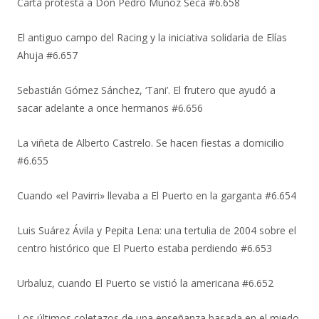
Carta protesta a Don Pedro Muñoz Seca #6.658
El antiguo campo del Racing y la iniciativa solidaria de Elías
Ahuja #6.657
Sebastián Gómez Sánchez, ‘Tani’. El frutero que ayudó a
sacar adelante a once hermanos #6.656
La viñeta de Alberto Castrelo. Se hacen fiestas a domicilio
#6.655
Cuando «el Pavirri» llevaba a El Puerto en la garganta #6.654
Luis Suárez Ávila y Pepita Lena: una tertulia de 2004 sobre el
centro histórico que El Puerto estaba perdiendo #6.653
Urbaluz, cuando El Puerto se vistió la americana #6.652
Los últimos coletazos de una enseñanza basada en el miedo