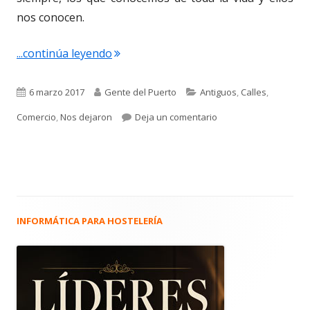
nos conocen.
"3.089. El Puerto de siempre."
...continúa leyendo
Publicado
Autor
Categorías
6 marzo 2017
Gente del Puerto
Antiguos
,
Calles
,
el
para 3.089. El Puerto 
Comercio
,
Nos dejaron
Deja un comentario
INFORMÁTICA PARA HOSTELERÍA
Barra
lateral
principal