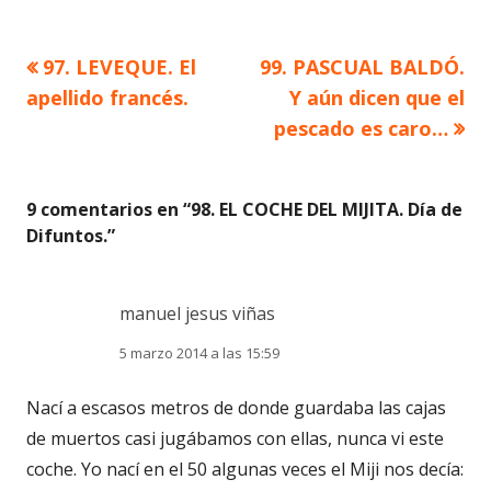
Artículo
Artículo
97. LEVEQUE. El
99. PASCUAL BALDÓ.
Navegación
anterior
siguiente
apellido francés.
Y aún dicen que el
de
pescado es caro…
entradas
9 comentarios en “
98. EL COCHE DEL MIJITA. Día de
Difuntos.
”
manuel jesus viñas
5 marzo 2014 a las 15:59
Nací a escasos metros de donde guardaba las cajas
de muertos casi jugábamos con ellas, nunca vi este
coche. Yo nací en el 50 algunas veces el Miji nos decía: