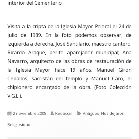
interior del Cementerio.
Visita a la cripta de la Iglesia Mayor Prioral el 24 de
julio de 1989. En la foto podemos observar, de
izquierda a derecha, José Santilario, maestro cantero;
Ricardo Araque, perito aparejador municipal; Ana
Navarro, arquitecto de las obras de restauración de
la Iglesia Mayor hace 19 años, Manuel Girón
Ceballos, sacristán del templo y Manuel Caro, el
chipionero encargado de la obra. (Foto Colección
V.G.L.).
Publicado
Autor
Categorías
2 noviembre 2008
Redaccin
Antiguos
,
Nos dejaron
,
el
Religiosidad