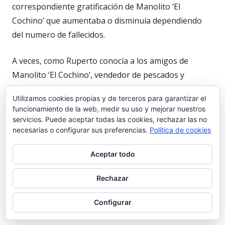
correspondiente gratificación de Manolito ‘El
Cochino’ que aumentaba o disminuía dependiendo
del numero de fallecidos.
A veces, como Ruperto conocía a los amigos de
Manolito ‘El Cochino’, vendedor de pescados y
mariscos en la Lonja de este puerto y regente de una
Utilizamos cookies propias y de terceros para garantizar el
pescadería en la Plaza de Abastos por aquellos años
funcionamiento de la web, medir su uso y mejorar nuestros
a los que me refiero, se nos acercaba y sin preguntar
servicios. Puede aceptar todas las cookies, rechazar las no
nos ponía al corriente con una frase que jamás
necesarias o configurar sus preferencias.
Política de cookies
olvidare: “Hoy han caído…”
Aceptar todo
En fin. Como olvidar la cordialidad de ‘El Mijita’, la
Rechazar
constancia de Ruperto y, sobre todo, las ocurrencias
de Manolito ‘El Cochino’.
Configurar