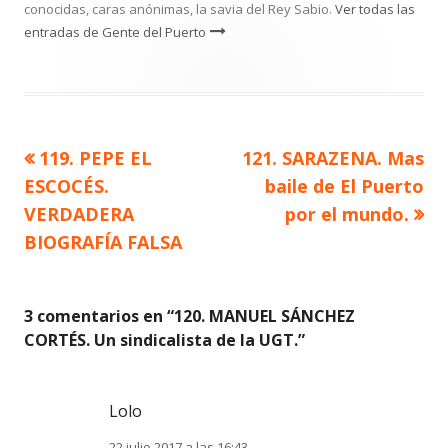
conocidas, caras anónimas, la savia del Rey Sabio.
Ver todas las
entradas de Gente del Puerto
Artículo
Artículo
119. PEPE EL
121. SARAZENA. Mas
Navegación
anterior
siguiente
ESCOCÉS.
baile de El Puerto
de
VERDADERA
por el mundo.
BIOGRAFÍA FALSA
entradas
3 comentarios en “
120. MANUEL SÁNCHEZ
CORTÉS. Un sindicalista de la UGT.
”
Lolo
22 julio 2017 a las 16:43