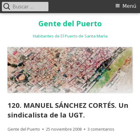
Buscar:
Menú
Menú
principal
Saltar
Gente del Puerto
al
contenido
Habitantes de El Puerto de Santa María
120. MANUEL SÁNCHEZ CORTÉS. Un
sindicalista de la UGT.
Autor
Publicado
en 120. MANU
Gente del Puerto
25 noviembre 2008
3 comentarios
el