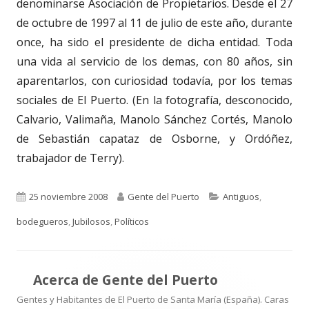
denominarse Asociación de Propietarios. Desde el 27
de octubre de 1997 al 11 de julio de este año, durante
once, ha sido el presidente de dicha entidad. Toda
una vida al servicio de los demas, con 80 años, sin
aparentarlos, con curiosidad todavía, por los temas
sociales de El Puerto. (En la fotografía, desconocido,
Calvario, Valimaña, Manolo Sánchez Cortés, Manolo
de Sebastián capataz de Osborne, y Ordóñez,
trabajador de Terry).
Publicado
Autor
Categorías
25 noviembre 2008
Gente del Puerto
Antiguos
,
el
bodegueros
,
Jubilosos
,
Políticos
Acerca de
Gente del Puerto
Gentes y Habitantes de El Puerto de Santa María (España). Caras