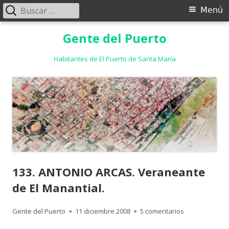
Buscar:
Menú
Menú
principal
Saltar
Gente del Puerto
al
contenido
Habitantes de El Puerto de Santa María
133. ANTONIO ARCAS. Veraneante
de El Manantial.
Autor
Publicado
en 133. ANTON
Gente del Puerto
11 diciembre 2008
5 comentarios
el