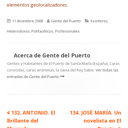
elementos geolocalizadores.
Publicado
Autor
Categorías
11 diciembre 2008
Gente del Puerto
Escritores
,
el
Heterodoxos
,
Polifacéticos
,
Profesionales
Acerca de
Gente del Puerto
Gentes y Habitantes de El Puerto de Santa María (España). Caras
conocidas, caras anónimas, la savia del Rey Sabio.
Ver todas las
entradas de Gente del Puerto
Artículo
Artículo
132. ANTONIO. El
134. JOSÉ MARÍA. Un
Navegación
anterior
siguiente
Brillante del
novelista en El
de