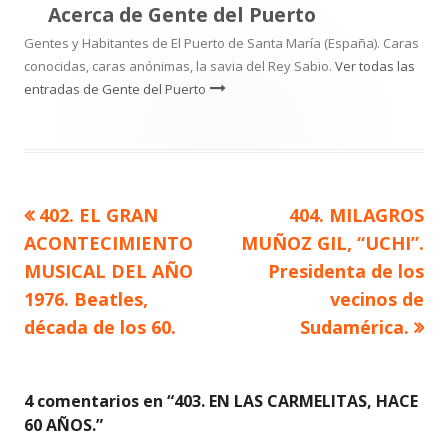
Acerca de
Gente del Puerto
Gentes y Habitantes de El Puerto de Santa María (España). Caras
conocidas, caras anónimas, la savia del Rey Sabio.
Ver todas las
entradas de Gente del Puerto
Artículo
Artículo
402. EL GRAN
404. MILAGROS
Navegación
anterior
siguiente
ACONTECIMIENTO
MUÑOZ GIL, “UCHI”.
de
MUSICAL DEL AÑO
Presidenta de los
1976. Beatles,
vecinos de
entradas
década de los 60.
Sudamérica.
4 comentarios en “
403. EN LAS CARMELITAS, HACE
60 AÑOS.
”