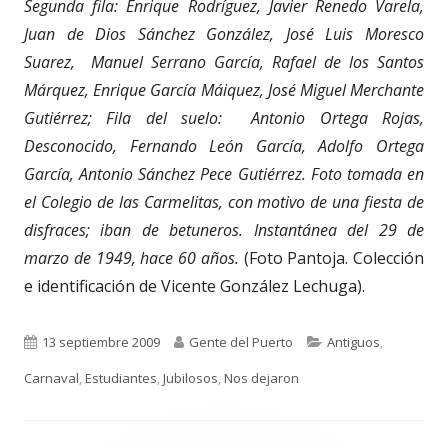
Segunda fila: Enrique Rodríguez, Javier Renedo Varela,
Juan de Dios Sánchez González, José Luis Moresco
Suarez, Manuel Serrano García, Rafael de los Santos
Márquez, Enrique García Máiquez, José Miguel Merchante
Gutiérrez; Fila del suelo: Antonio Ortega Rojas,
Desconocido, Fernando León García, Adolfo Ortega
García, Antonio Sánchez Pece Gutiérrez. Foto tomada en
el Colegio de las Carmelitas, con motivo de una fiesta de
disfraces; iban de betuneros. Instantánea del 29 de
marzo de 1949, hace 60 años.
(Foto Pantoja. Colección
e identificación de Vicente González Lechuga).
Publicado
Autor
Categorías
13 septiembre 2009
Gente del Puerto
Antiguos
,
el
Carnaval
,
Estudiantes
,
Jubilosos
,
Nos dejaron