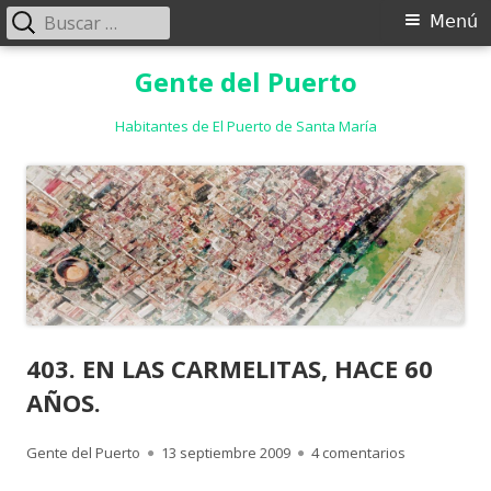
Buscar:
Menú
Menú
principal
Saltar
Gente del Puerto
al
contenido
Habitantes de El Puerto de Santa María
403. EN LAS CARMELITAS, HACE 60
AÑOS.
Autor
Publicado
en 403. EN L
Gente del Puerto
13 septiembre 2009
4 comentarios
el