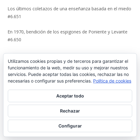
Los últimos coletazos de una enseñanza basada en el miedo
#6.651
En 1970, bendición de los espigones de Poniente y Levante
#6.650
El Coto de la Isleta y Valdelagrana. Geohistoria de un espacio
Utilizamos cookies propias y de terceros para garantizar el
entre el mar y las marismas #6.649
funcionamiento de la web, medir su uso y mejorar nuestros
servicios. Puede aceptar todas las cookies, rechazar las no
La viñeta de Alberto Castrelo. Concentración para ver el
necesarias o configurar sus preferencias.
Política de cookies
Mundial #6.648
Aceptar todo
La artesanía de Ditas Lafita enciende un nuevo escaparate
en la calle Luna #6.647
Rechazar
El sueño tabernero de David Méndez se sirve en vaso en ‘La
Configurar
Media Chica’ #6.646