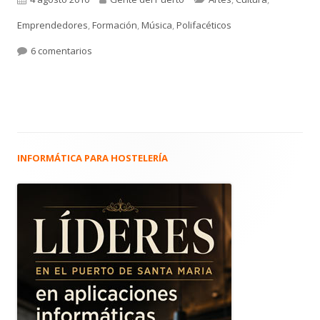
el
Emprendedores
,
Formación
,
Música
,
Polifacéticos
en 731. MARCOS D. GARCÍA RODRÍGUEZ. Empresario y 
6 comentarios
INFORMÁTICA PARA HOSTELERÍA
Barra
lateral
principal