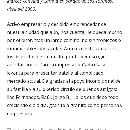
Marcos con Ana y Carlota en parque de Los Toruños,
abril del 2009.
Activo empresario y decidido emprendedor de
nuestra ciudad que aún, nos cuenta, le queda mucho
por ofrecer, tras un largo camino, no sin tropiezos e
innumerables obstáculos. Aun recuerda, con cariño,
los disgustos de su madre por haber escogido
apostar por su faceta empresaria. Cada día se
levanta para presentar batalla al complicado
mercado actual. Da gracias al apoyo incondicional de
su familia y a su querido círculo de buenos amigos:
llos Fernandos, Raúl, Jorge B.,… a los que debe todo,
creciendo día a día, granito a granito como persona y
empresario.
Publicado
Autor
Categorías
4 agosto 2010
Gente del Puerto
Artes
,
Cultura
,