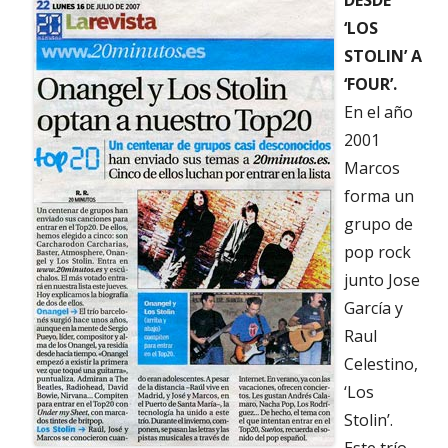
DESDE
‘LOS
STOLIN’ A
‘FOUR’.
En el año
2001
Marcos
forma un
grupo de
pop rock
junto Jose
García y
Raul
Celestino,
‘Los
Stolin’.