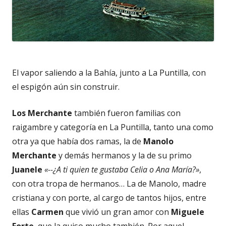
El vapor saliendo a la Bahía, junto a La Puntilla, con
el espigón aún sin construir.
Los Merchante
también fueron familias con
raigambre y categoría en La Puntilla, tanto una como
otra ya que había dos ramas, la de
Manolo
Merchante
y demás hermanos y la de su primo
Juanele
«--¿A ti quien te gustaba Celia o Ana María?»
,
con otra tropa de hermanos… La de Manolo, madre
cristiana y con porte, al cargo de tantos hijos, entre
ellas
Carmen
que vivió un gran amor con
Miguele
Forte
, que la quiso mucho también. Por aquel