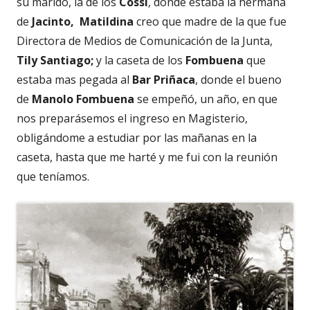
su marido, la de los
Cossi
, donde estaba la hermana
de
Jacinto, Matildina
creo que madre de la que fue
Directora de Medios de Comunicación de la Junta,
Tily Santiago;
y la caseta de los
Fombuena
que
estaba mas pegada al
Bar Priñaca
, donde el bueno
de
Manolo Fombuena
se empeñó, un año, en que
nos preparásemos el ingreso en Magisterio,
obligándome a estudiar por las mañanas en la
caseta, hasta que me harté y me fui con la reunión
que teníamos.