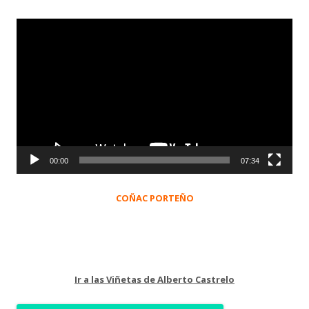
Reproductor
de
vídeo
00:00
07:34
COÑAC PORTEÑO
Ir a las Viñetas de Alberto Castrelo