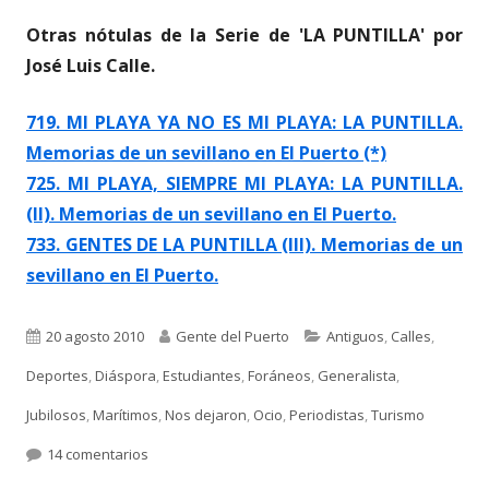
Otras nótulas de la Serie de 'LA PUNTILLA' por
José Luis Calle.
719. MI PLAYA YA NO ES MI PLAYA: LA PUNTILLA.
Memorias de un sevillano en El Puerto (*)
725. MI PLAYA, SIEMPRE MI PLAYA: LA PUNTILLA.
(II). Memorias de un sevillano en El Puerto.
733. GENTES DE LA PUNTILLA (III). Memorias de un
sevillano en El Puerto.
Publicado
Autor
Categorías
20 agosto 2010
Gente del Puerto
Antiguos
,
Calles
,
el
Deportes
,
Diáspora
,
Estudiantes
,
Foráneos
,
Generalista
,
Jubilosos
,
Marítimos
,
Nos dejaron
,
Ocio
,
Periodistas
,
Turismo
en 747. GENTE DE LA PUNTILLA (IV). Memorias de un s
14 comentarios