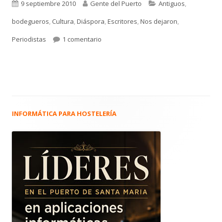
Publicado
Autor
Categorías
9 septiembre 2010
Gente del Puerto
Antiguos
,
el
bodegueros
,
Cultura
,
Diáspora
,
Escritores
,
Nos dejaron
,
en 767. JOAQUÍN SOLER SERRANO. Entrevis
Periodistas
1 comentario
INFORMÁTICA PARA HOSTELERÍA
Barra
lateral
principal