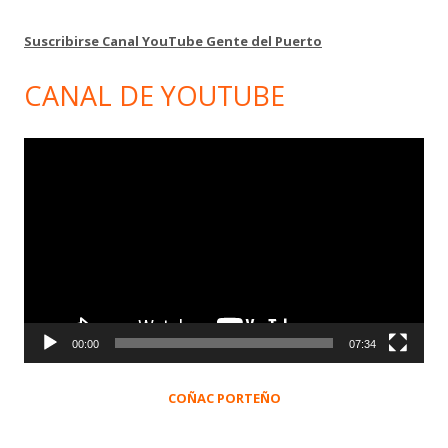
Suscribirse Canal YouTube Gente del Puerto
CANAL DE YOUTUBE
Reproductor
de
vídeo
00:00
07:34
COÑAC PORTEÑO