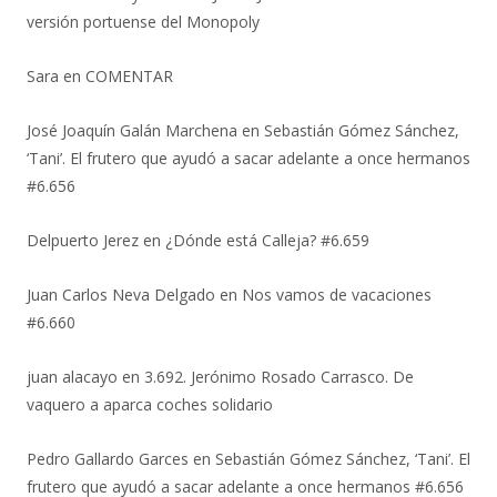
versión portuense del Monopoly
Sara
en
COMENTAR
José Joaquín Galán Marchena
en
Sebastián Gómez Sánchez,
‘Tani’. El frutero que ayudó a sacar adelante a once hermanos
#6.656
Delpuerto Jerez
en
¿Dónde está Calleja? #6.659
Juan Carlos Neva Delgado
en
Nos vamos de vacaciones
#6.660
juan alacayo
en
3.692. Jerónimo Rosado Carrasco. De
vaquero a aparca coches solidario
Pedro Gallardo Garces
en
Sebastián Gómez Sánchez, ‘Tani’. El
frutero que ayudó a sacar adelante a once hermanos #6.656