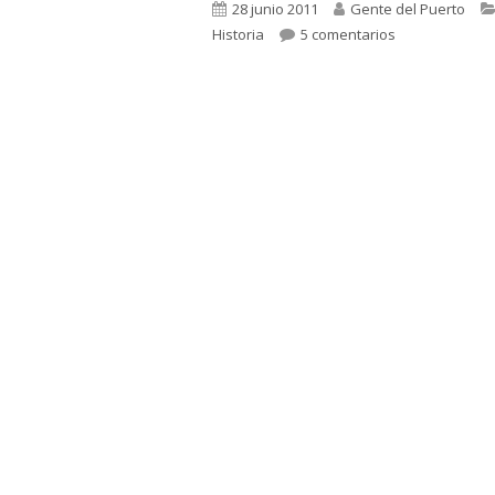
Publicado
Autor
28 junio 2011
Gente del Puerto
el
en 1.059. DITE
Historia
5 comentarios