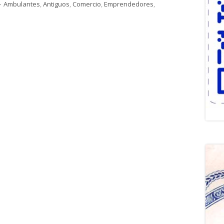
Categorías
Ambulantes
,
Antiguos
,
Comercio
,
Emprendedores
,
ROS EN LA CALLE DE LA ARENA.