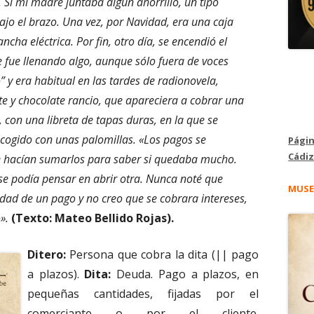
. Si mi madre juntaba algún ahorrillo, un tipo
jo el brazo. Una vez, por Navidad, era una caja
cha eléctrica. Por fin, otro día, se encendió el
se fue llenando algo, aunque sólo fuera de voces
 y era habitual en las tardes de radionovela,
e y chocolate rancio, que apareciera a cobrar una
 con una libreta de tapas duras, en la que se
 cogido con unas palomillas. «Los pagos se
Págin
Cádiz
e hacían sumarlos para saber si quedaba mucho.
se podía pensar en abrir otra. Nunca noté que
MUSE
lidad de un pago y no creo que se cobrara intereses,
o».
(Texto: Mateo Bellido Rojas).
Ditero:
Persona que cobra la dita (|| pago
a plazos).
Dita:
Deuda. Pago a plazos, en
pequeñas cantidades, fijadas por el
comerciante o por el cliente.