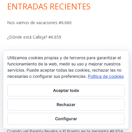
ENTRADAS RECIENTES
Nos vamos de vacaciones #6.660
¿Dónde está Calleja? #6.659
Carta protesta a Don Pedro Muñoz Seca #6.658
Utilizamos cookies propias y de terceros para garantizar el
funcionamiento de la web, medir su uso y mejorar nuestros
El antiguo campo del Racing y la iniciativa solidaria de Elías
servicios. Puede aceptar todas las cookies, rechazar las no
Ahuja #6.657
necesarias o configurar sus preferencias.
Política de cookies
Sebastián Gómez Sánchez, ‘Tani’. El frutero que ayudó a
Aceptar todo
sacar adelante a once hermanos #6.656
Rechazar
La viñeta de Alberto Castrelo. Se hacen fiestas a domicilio
#6.655
Configurar
Cuando «el Pavirri» llevaba a El Puerto en la garganta #6.654