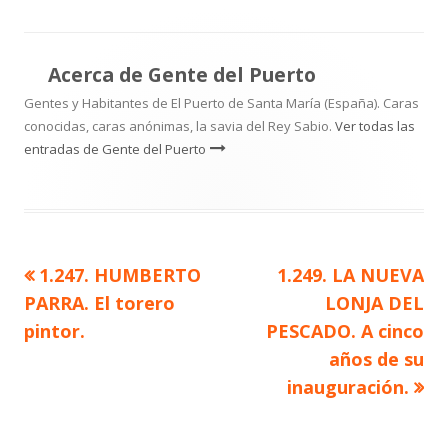
Acerca de
Gente del Puerto
Gentes y Habitantes de El Puerto de Santa María (España). Caras
conocidas, caras anónimas, la savia del Rey Sabio.
Ver todas las
entradas de Gente del Puerto
Artículo
Artículo
1.247. HUMBERTO
1.249. LA NUEVA
Navegación
anterior
siguiente
PARRA. El torero
LONJA DEL
de
pintor.
PESCADO. A cinco
años de su
entradas
inauguración.