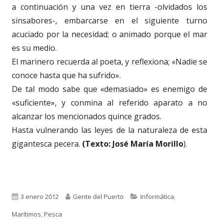
a continuación y una vez en tierra -olvidados los
sinsabores-, embarcarse en el siguiente turno
acuciado por la necesidad; o animado porque el mar
es su medio.
El marinero recuerda al poeta, y reflexiona; «Nadie se
conoce hasta que ha sufrido».
De tal modo sabe que «demasiado» es enemigo de
«suficiente», y conmina al referido aparato a no
alcanzar los mencionados quince grados.
Hasta vulnerando las leyes de la naturaleza de esta
gigantesca pecera.
(Texto: José María Morillo
).
Publicado
Autor
Categorías
3 enero 2012
Gente del Puerto
Informática
,
el
Marítimos
,
Pesca