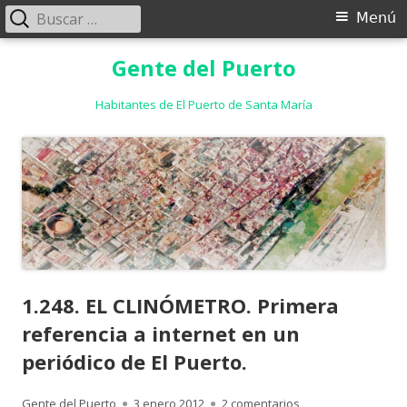
Buscar:
Menú
Menú
principal
Saltar
Gente del Puerto
al
contenido
Habitantes de El Puerto de Santa María
1.248. EL CLINÓMETRO. Primera
referencia a internet en un
periódico de El Puerto.
Autor
Publicado
en 1.248. EL CLINÓM
Gente del Puerto
3 enero 2012
2 comentarios