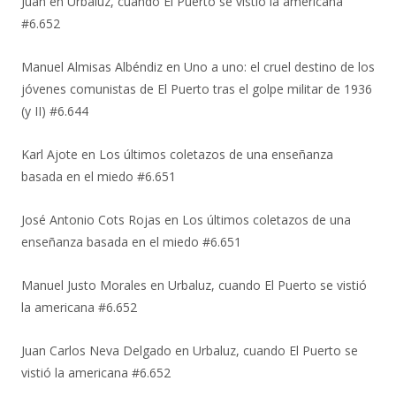
Juan
en
Urbaluz, cuando El Puerto se vistió la americana
#6.652
Manuel Almisas Albéndiz
en
Uno a uno: el cruel destino de los
jóvenes comunistas de El Puerto tras el golpe militar de 1936
(y II) #6.644
Karl Ajote
en
Los últimos coletazos de una enseñanza
basada en el miedo #6.651
José Antonio Cots Rojas
en
Los últimos coletazos de una
enseñanza basada en el miedo #6.651
Manuel Justo Morales
en
Urbaluz, cuando El Puerto se vistió
la americana #6.652
Juan Carlos Neva Delgado
en
Urbaluz, cuando El Puerto se
vistió la americana #6.652