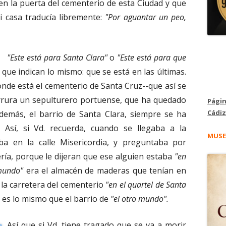
en la puerta del cementerio de esta Ciudad y que
 casa traducía libremente:
"Por aguantar un peo,
"Este está para Santa Clara"
o
"Este está para que
que indican lo mismo: que se está en las últimas.
onde está el cementerio de Santa Cruz--que así se
arrura un sepulturero portuense, que ha quedado
Págin
Cádiz
además, el barrio de Santa Clara, siempre se ha
. Así, si Vd. recuerda, cuando se llegaba a la
MUSE
ba en la calle Misericordia, y preguntaba por
ría, porque le dijeran que ese alguien estaba
"en
 mundo"
era el almacén de maderas que tenían en
la carretera del cementerio
"en el quartel de Santa
 es lo mismo que el barrio de
"el otro mundo".
Así que si Vd. tiene tragado que se va a morir