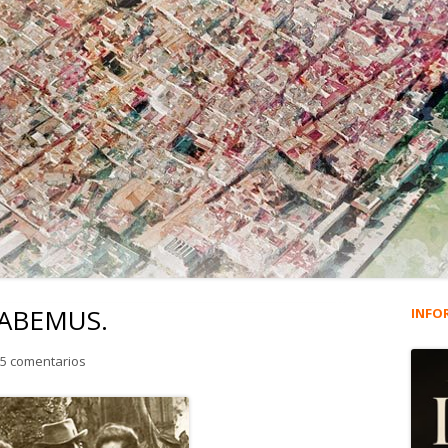
HABEMUS.
INFO
Ba
lat
en 1.185. DE MORIRE HABEMUS.
5 comentarios
pri