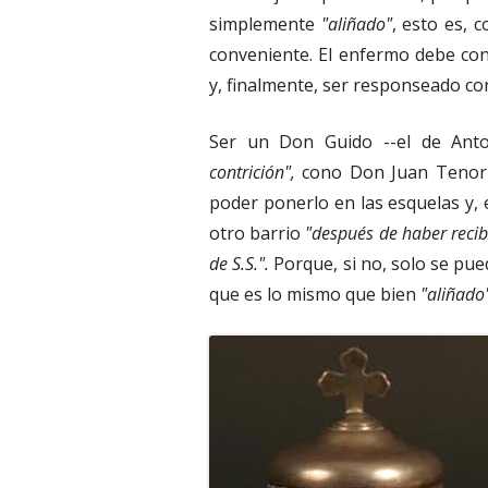
simplemente
"aliñado"
, esto es, c
conveniente. El enfermo debe conf
y, finalmente, ser responseado co
Ser un Don Guido --el de Anto
contrición",
cono Don Juan Tenorio
poder ponerlo en las esquelas y, e
otro barrio
"después de haber recib
de S.S.".
Porque, si no, solo se pu
que es lo mismo que bien
"aliñado