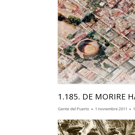
1.185. DE MORIRE 
Autor
Publicado
Gente del Puerto
1 noviembre 2011
1
el