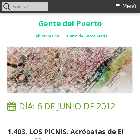
Buscar:
Menú
Menú
principal
Saltar
Gente del Puerto
al
contenido
Habitantes de El Puerto de Santa María
DÍA:
6 DE JUNIO DE 2012
1.403. LOS PICNIS. Acróbatas de El
3